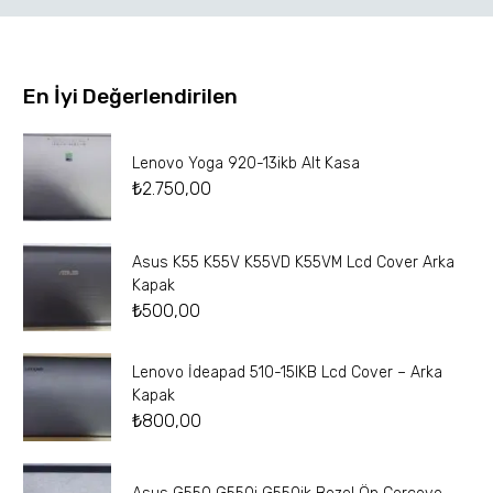
En İyi Değerlendirilen
Lenovo Yoga 920-13ikb Alt Kasa
₺
2.750,00
Asus K55 K55V K55VD K55VM Lcd Cover Arka
Kapak
₺
500,00
Lenovo İdeapad 510-15IKB Lcd Cover – Arka
Kapak
₺
800,00