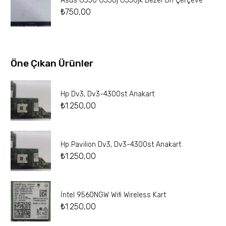
Asus G550 G550j G550jk Bezel Ön Çerçeve
₺
750,00
Öne Çıkan Ürünler
Hp Dv3, Dv3-4300st Anakart
₺
1.250,00
Hp Pavilion Dv3, Dv3-4300st Anakart
₺
1.250,00
İntel 9560NGW Wifi Wireless Kart
₺
1.250,00