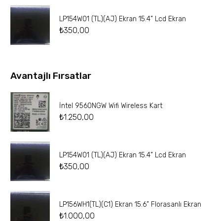
LP154W01 (TL)(AJ) Ekran 15.4” Lcd Ekran
₺
350,00
Avantajlı Fırsatlar
İntel 9560NGW Wifi Wireless Kart
₺
1.250,00
LP154W01 (TL)(AJ) Ekran 15.4” Lcd Ekran
₺
350,00
LP156WH1(TL)(C1) Ekran 15.6” Florasanlı Ekran
₺
1.000,00