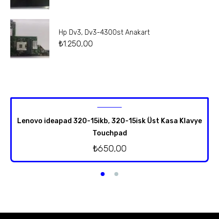
Hp Dv3, Dv3-4300st Anakart
₺
1.250,00
Lenovo ideapad 320-15ikb, 320-15isk Üst Kasa Klavye
Touchpad
₺
650,00