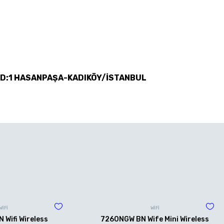
 D:1 HASANPAŞA-KADIKÖY/İSTANBUL
WİFİ
WİFİ
Wifi Wireless
7260NGW BN Wife Mini Wireless