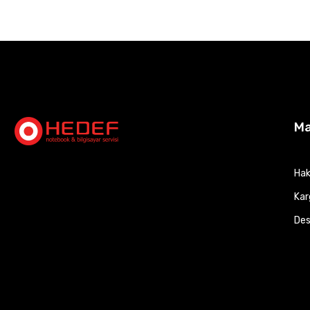
M
Hak
Kar
Des