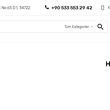
+90 533 553 29 42
 No:63 D:1, 34722
K
Tüm Kategoriler
H