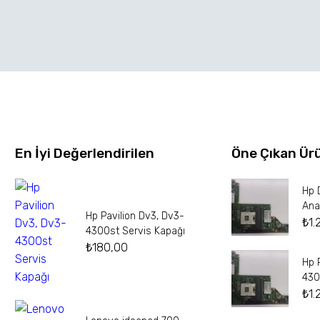
En İyi Değerlendirilen
Öne Çıkan Ür
Hp 
Ana
Hp Pavilion Dv3, Dv3-
₺
1.
4300st Servis Kapağı
₺
180,00
Hp 
430
₺
1.