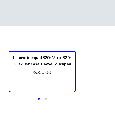
Lenovo ideapad 320-15ikb, 320-
HP Spectre X360 
15isk Üst Kasa Klavye Touchpad
4001NT 13-Y TPN-
Klavye Üst Kas
₺
650,00
Orjinal T
₺
2.750,