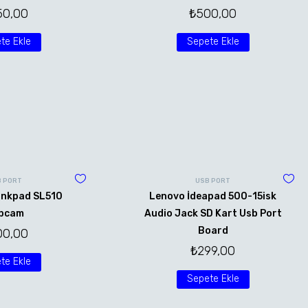
50,00
₺
500,00
te Ekle
Sepete Ekle
B PORT
USB PORT
inkpad SL510
Lenovo İdeapad 500-15isk
bcam
Audio Jack SD Kart Usb Port
Board
00,00
₺
299,00
te Ekle
Sepete Ekle