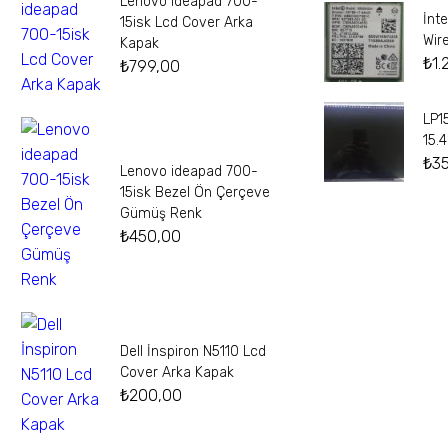
Lenovo ideapad 700-
İnt
15isk Lcd Cover Arka
Wir
Kapak
₺
1.
₺
799,00
LP1
15.
₺
3
Lenovo ideapad 700-
15isk Bezel Ön Çerçeve
Gümüş Renk
₺
450,00
Dell İnspiron N5110 Lcd
Cover Arka Kapak
₺
200,00