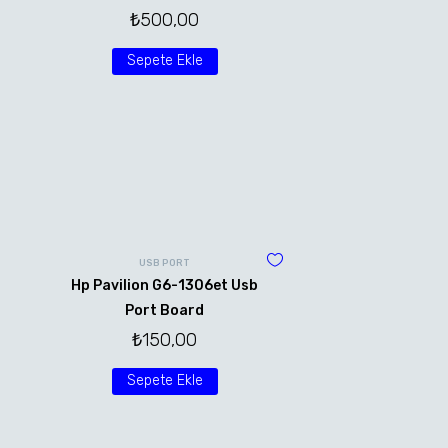
₺
500,00
Sepete Ekle
USB PORT
Hp Pavilion G6-1306et Usb
Port Board
₺
150,00
Sepete Ekle