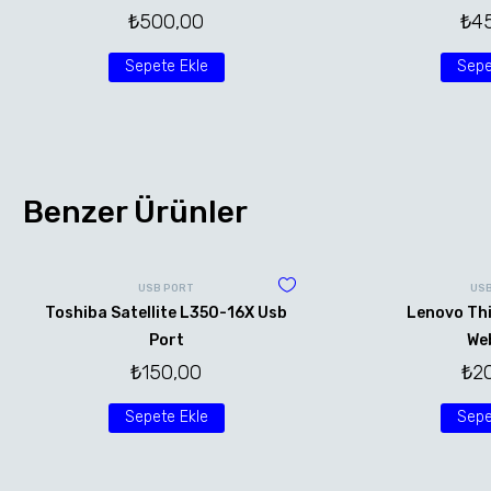
₺
500,00
₺
4
Sepete Ekle
Sepe
Benzer Ürünler
USB PORT
US
Toshiba Satellite L350-16X Usb
Lenovo Th
Port
We
₺
150,00
₺
2
Sepete Ekle
Sepe