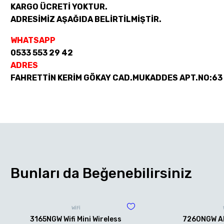
KARGO ÜCRETİ YOKTUR.
ADRESİMİZ AŞAĞIDA BELİRTİLMİŞTİR.
WHATSAPP
0533 553 29 42
ADRES
FAHRETTİN KERİM GÖKAY CAD.MUKADDES APT.NO:63
Bunları da Beğenebilirsiniz
WİFİ
3165NGW Wifi Mini Wireless
7260NGW AN 