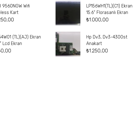
el 9560NGW Wifi
LP156WH1(TL)(C1) Ekran
eless Kart
15.6” Florasanlı Ekran
250,00
₺
1.000,00
54W01 (TL)(AJ) Ekran
Hp Dv3, Dv3-4300st
4” Lcd Ekran
Anakart
50,00
₺
1.250,00