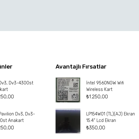
ünler
Avantajlı Fırsatlar
Dv3, Dv3-4300st
İntel 9560NGW Wifi
kart
Wireless Kart
250,00
₺
1.250,00
Pavilion Dv3, Dv3-
LP154W01 (TL)(AJ) Ekran
0st Anakart
15.4” Lcd Ekran
250,00
₺
350,00