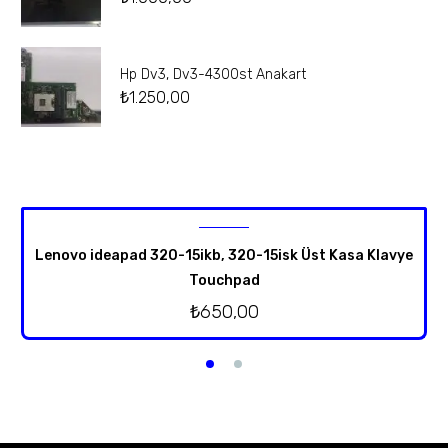
Hp Dv3, Dv3-4300st Anakart
₺
1.250,00
Lenovo ideapad 320-15ikb, 320-15isk Üst Kasa Klavye
Touchpad
₺
650,00