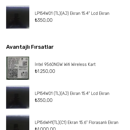
LP154W01 (TL)(AJ) Ekran 15.4” Lcd Ekran
₺
350,00
Avantajlı Fırsatlar
İntel 9560NGW Wifi Wireless Kart
₺
1.250,00
LP154W01 (TL)(AJ) Ekran 15.4” Lcd Ekran
₺
350,00
LP156WH1(TL)(C1) Ekran 15.6” Florasanlı Ekran
₺
1.000,00