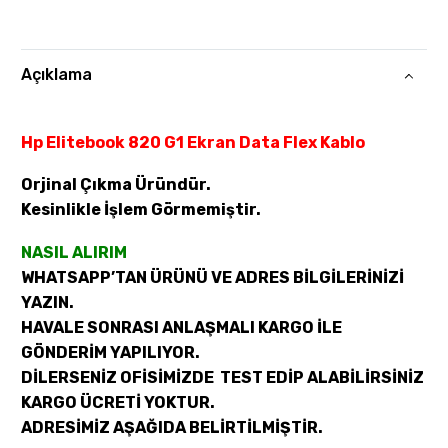
Açıklama
Hp Elitebook 820 G1 Ekran Data Flex Kablo
Orjinal Çıkma Üründür.
Kesinlikle İşlem Görmemiştir.
NASIL ALIRIM
WHATSAPP’TAN ÜRÜNÜ VE ADRES BİLGİLERİNİZİ
YAZIN.
HAVALE SONRASI ANLAŞMALI KARGO İLE
GÖNDERİM YAPILIYOR.
DİLERSENİZ OFİSİMİZDE TEST EDİP ALABİLİRSİNİZ
KARGO ÜCRETİ YOKTUR.
ADRESİMİZ AŞAĞIDA BELİRTİLMİŞTİR.