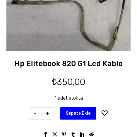
Hp Elitebook 820 G1 Lcd Kablo
₺
350,00
1 adet stokta
-
+
Sepete Ekle