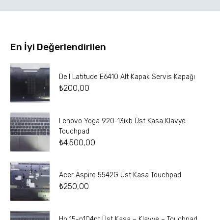
En İyi Değerlendirilen
Dell Latitude E6410 Alt Kapak Servis Kapağı
₺
200,00
Lenovo Yoga 920-13ikb Üst Kasa Klavye
Touchpad
₺
4.500,00
Acer Aspire 5542G Üst Kasa Touchpad
₺
250,00
Hp 15-p104nt Üst Kasa – Klavye – Touchpad