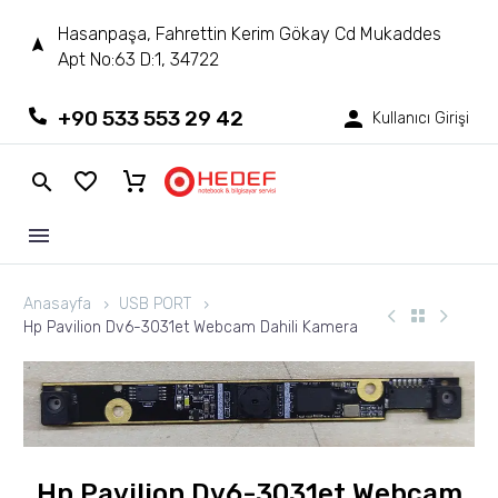
Hasanpaşa, Fahrettin Kerim Gökay Cd Mukaddes
Apt No:63 D:1, 34722
+90 533 553 29 42
Kullanıcı Girişi
Anasayfa
USB PORT
Hp Pavilion Dv6-3031et Webcam Dahili Kamera
Hp Pavilion Dv6-3031et Webcam