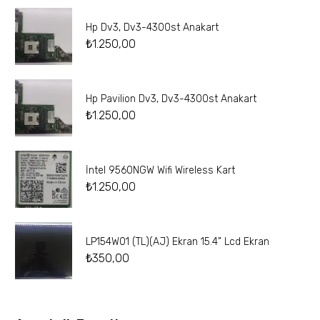
Hp Dv3, Dv3-4300st Anakart
₺
1.250,00
Hp Pavilion Dv3, Dv3-4300st Anakart
₺
1.250,00
İntel 9560NGW Wifi Wireless Kart
₺
1.250,00
LP154W01 (TL)(AJ) Ekran 15.4” Lcd Ekran
₺
350,00