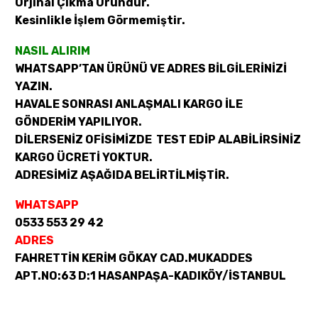
Orjinal Çıkma Üründür.
Kesinlikle İşlem Görmemiştir.
NASIL ALIRIM
WHATSAPP’TAN ÜRÜNÜ VE ADRES BİLGİLERİNİZİ
YAZIN.
HAVALE SONRASI ANLAŞMALI KARGO İLE
GÖNDERİM YAPILIYOR.
DİLERSENİZ OFİSİMİZDE TEST EDİP ALABİLİRSİNİZ
KARGO ÜCRETİ YOKTUR.
ADRESİMİZ AŞAĞIDA BELİRTİLMİŞTİR.
WHATSAPP
0533 553 29 42
ADRES
FAHRETTİN KERİM GÖKAY CAD.MUKADDES
APT.NO:63 D:1 HASANPAŞA-KADIKÖY/İSTANBUL