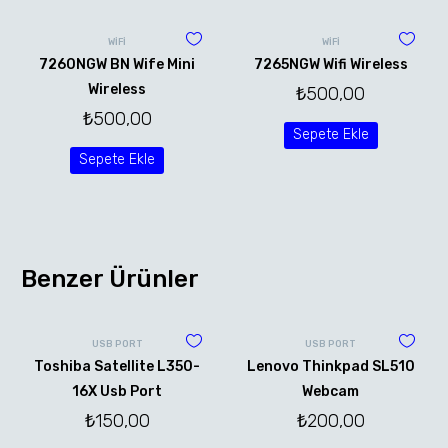
WİFİ
WİFİ
7260NGW BN Wife Mini
7265NGW Wifi Wireless
Wireless
₺
500,00
₺
500,00
Sepete Ekle
Sepete Ekle
Benzer Ürünler
USB PORT
USB PORT
Toshiba Satellite L350-
Lenovo Thinkpad SL510
16X Usb Port
Webcam
₺
150,00
₺
200,00