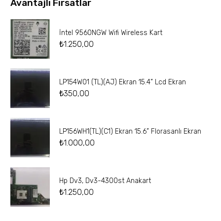
Avantajlı Fırsatlar
İntel 9560NGW Wifi Wireless Kart
₺
1.250,00
LP154W01 (TL)(AJ) Ekran 15.4” Lcd Ekran
₺
350,00
LP156WH1(TL)(C1) Ekran 15.6” Florasanlı Ekran
₺
1.000,00
Hp Dv3, Dv3-4300st Anakart
₺
1.250,00