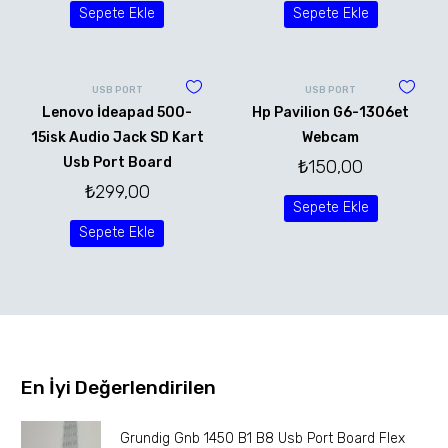
Sepete Ekle
Sepete Ekle
USB PORT
USB PORT
Lenovo İdeapad 500-
Hp Pavilion G6-1306et
15isk Audio Jack SD Kart
Webcam
Usb Port Board
₺
150,00
₺
299,00
Sepete Ekle
Sepete Ekle
En İyi Değerlendirilen
Grundig Gnb 1450 B1 B8 Usb Port Board Flex