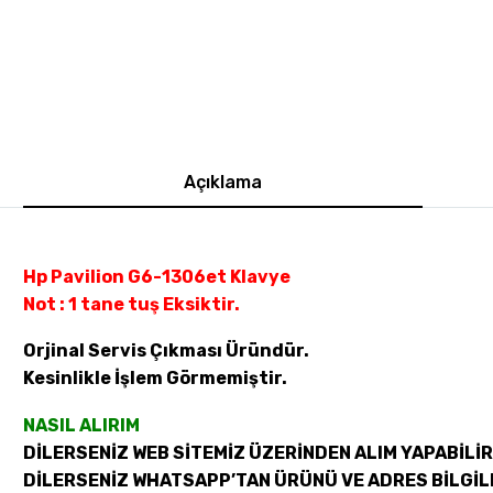
Açıklama
Hp Pavilion G6-1306et Klavye
Not : 1 tane tuş Eksiktir.
Orjinal Servis Çıkması Üründür.
Kesinlikle İşlem Görmemiştir.
NASIL ALIRIM
DİLERSENİZ WEB SİTEMİZ ÜZERİNDEN ALIM YAPABİLİR
DİLERSENİZ WHATSAPP’TAN ÜRÜNÜ VE ADRES BİLGİLE