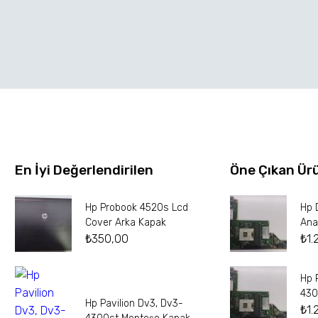
En İyi Değerlendirilen
Öne Çıkan Ür
Hp Probook 4520s Lcd
Hp 
Cover Arka Kapak
Ana
₺
350,00
₺
1.
Hp 
430
Hp Pavilion Dv3, Dv3-
₺
1.