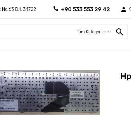
+90 533 553 29 42
 No:63 D:1, 34722
K
Tüm Kategoriler
Hp