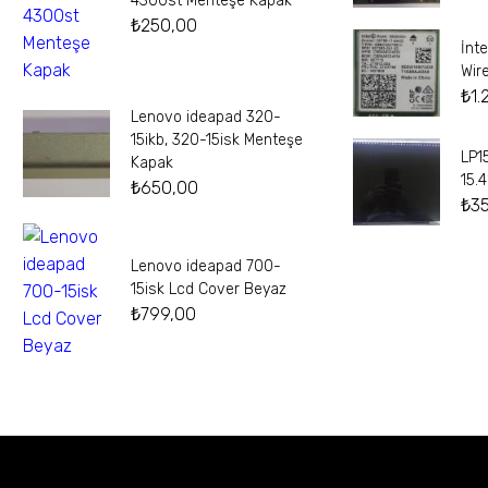
4300st Menteşe Kapak
₺
250,00
İnt
Wir
₺
1.
Lenovo ideapad 320-
15ikb, 320-15isk Menteşe
LP1
Kapak
15.
₺
650,00
₺
3
Lenovo ideapad 700-
15isk Lcd Cover Beyaz
₺
799,00