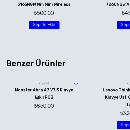
3165NGW Wifi Mini Wireless
7260NGW AN 
₺
500,00
₺
4
Sepete Ekle
Sepe
Benzer Ürünler
KLAVYE
K
Monster Abra A7 V7.3 Klavye
Lenovo Thin
Işıklı RGB
Klavye Üst 
T
₺
850,00
₺
3.
Sepe