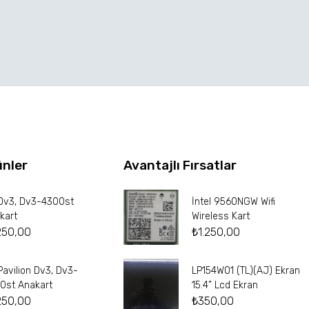
ünler
Avantajlı Fırsatlar
Dv3, Dv3-4300st
İntel 9560NGW Wifi
kart
Wireless Kart
250,00
₺
1.250,00
Pavilion Dv3, Dv3-
LP154W01 (TL)(AJ) Ekran
0st Anakart
15.4” Lcd Ekran
250,00
₺
350,00