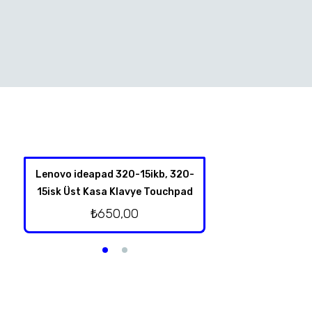
Lenovo ideapad 320-15ikb, 320-
Hp 350 G1 Harddis
15isk Üst Kasa Klavye Touchpad
₺
350,
₺
650,00