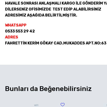
HAVALE SONRASI ANLAŞMALI KARGO İLE GÖNDERİM Y
DİLERSENİZ OFİSİMİZDE TEST EDİP ALABİLİRSİNİZ
ADRESİMİZ AŞAĞIDA BELİRTİLMİŞTİR.
WHATSAPP
0533 553 29 42
ADRES
FAHRETTİN KERİM GÖKAY CAD.MUKADDES APT.NO:63
Bunları da Beğenebilirsiniz
WİFİ