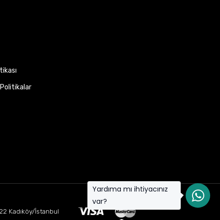
itikası
Politikalar
Yardıma mı ihtiyacınız
var?
22 Kadıköy/İstanbul