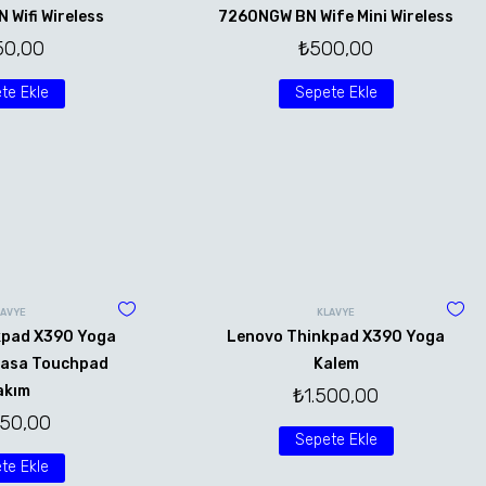
Wifi Wireless
7260NGW BN Wife Mini Wireless
50,00
₺
500,00
te Ekle
Sepete Ekle
LAVYE
KLAVYE
kpad X390 Yoga
Lenovo Thinkpad X390 Yoga
Kasa Touchpad
Kalem
akım
₺
1.500,00
250,00
Sepete Ekle
te Ekle