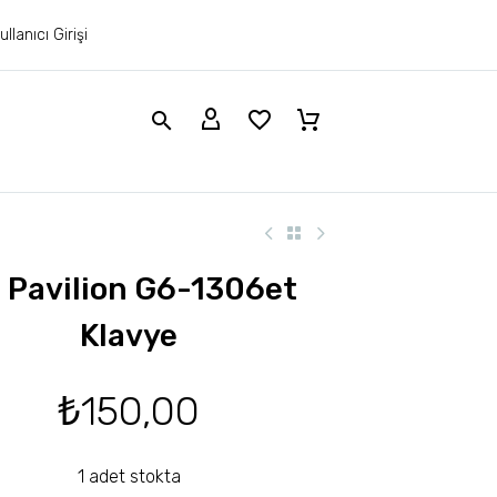
ullanıcı Girişi
 Pavilion G6-1306et
Klavye
₺
150,00
1 adet stokta