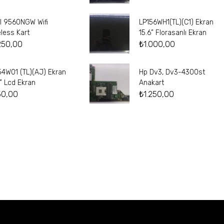
el 9560NGW Wifi
LP156WH1(TL)(C1) Ekran
eless Kart
15.6” Florasanlı Ekran
250,00
₺
1.000,00
54W01 (TL)(AJ) Ekran
Hp Dv3, Dv3-4300st
4” Lcd Ekran
Anakart
50,00
₺
1.250,00