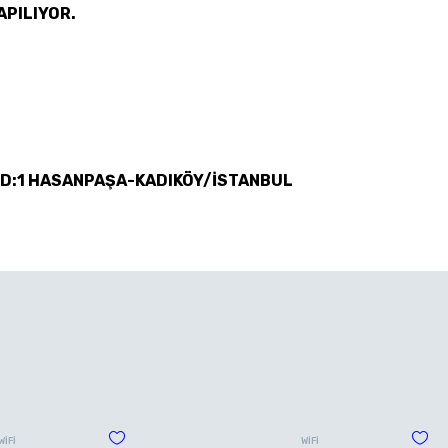
APILIYOR.
 D:1 HASANPAŞA-KADIKÖY/İSTANBUL
WİFİ
WİFİ