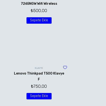
7265NGW Wifi Wireless
₺
500,00
Sepete Ekle
KLAVYE
Lenovo Thinkpad T500 Klavye
F
₺
750,00
Sepete Ekle