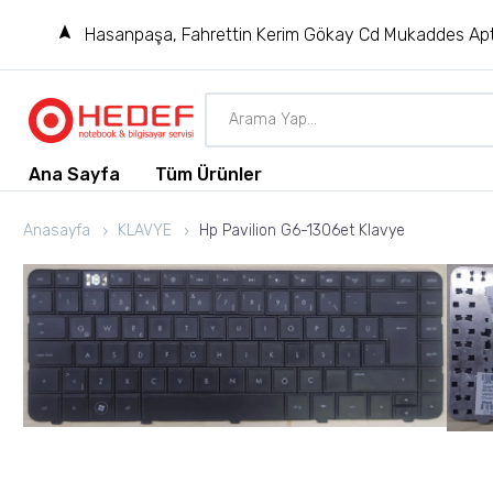
Hasanpaşa, Fahrettin Kerim Gökay Cd Mukaddes Apt
Ana Sayfa
Tüm Ürünler
Anasayfa
KLAVYE
Hp Pavilion G6-1306et Klavye