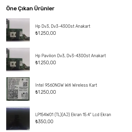
Öne Çıkan Ürünler
Hp Dv3, Dv3-4300st Anakart
₺
1.250,00
Hp Pavilion Dv3, Dv3-4300st Anakart
₺
1.250,00
İntel 9560NGW Wifi Wireless Kart
₺
1.250,00
LP154W01 (TL)(AJ) Ekran 15.4” Lcd Ekran
₺
350,00