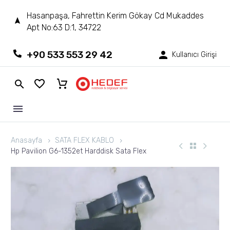
Hasanpaşa, Fahrettin Kerim Gökay Cd Mukaddes
Apt No:63 D:1, 34722
+90 533 553 29 42
Kullanıcı Girişi
Anasayfa
SATA FLEX KABLO
Hp Pavilion G6-1352et Harddisk Sata Flex