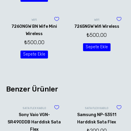
WİFİ
WİFİ
7260NGW BN Wife Mini
7265NGW Wifi Wireless
Wireless
₺
500,00
₺
500,00
Sepete Ekle
Sepete Ekle
Benzer Ürünler
SATA FLEX KABLO
SATA FLEX KABLO
Sony Vaio VGN-
Samsung NP-S3511
SR490DDB Harddisk Sata
Harddisk Sata Flex
Flex
₺
200,00