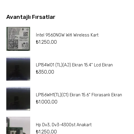
Avantajlı Fırsatlar
İntel 9560NGW Wifi Wireless Kart
₺
1.250,00
LP154W01 (TL)(AJ) Ekran 15.4” Lcd Ekran
₺
350,00
LP156WH1(TL)(C1) Ekran 15.6” Florasanlı Ekran
₺
1.000,00
Hp Dv3, Dv3-4300st Anakart
₺
1.250,00