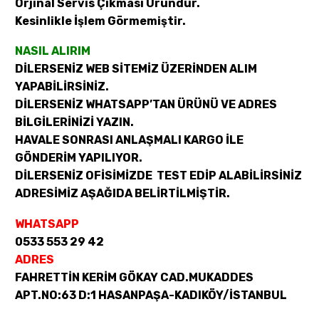
Orjinal Servis Çıkması Üründür.
Kesinlikle İşlem Görmemiştir.
NASIL ALIRIM
DİLERSENİZ WEB SİTEMİZ ÜZERİNDEN ALIM
YAPABİLİRSİNİZ.
DİLERSENİZ WHATSAPP’TAN ÜRÜNÜ VE ADRES
BİLGİLERİNİZİ YAZIN.
HAVALE SONRASI ANLAŞMALI KARGO İLE
GÖNDERİM YAPILIYOR.
DİLERSENİZ OFİSİMİZDE TEST EDİP ALABİLİRSİNİZ
ADRESİMİZ AŞAĞIDA BELİRTİLMİŞTİR.
WHATSAPP
0533 553 29 42
ADRES
FAHRETTİN KERİM GÖKAY CAD.MUKADDES
APT.NO:63 D:1 HASANPAŞA-KADIKÖY/İSTANBUL