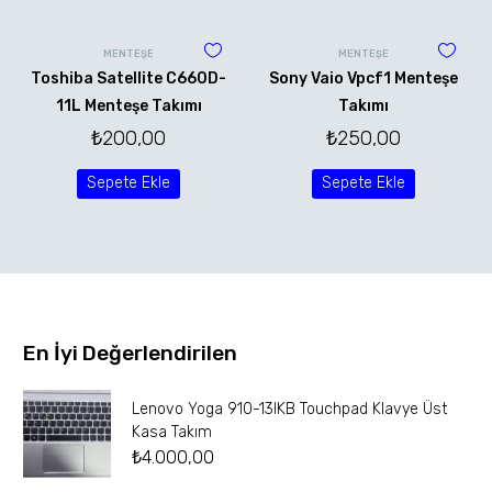
MENTEŞE
MENTEŞE
Toshiba Satellite C660D-
Sony Vaio Vpcf1 Menteşe
11L Menteşe Takımı
Takımı
₺
200,00
₺
250,00
Sepete Ekle
Sepete Ekle
En İyi Değerlendirilen
Lenovo Yoga 910-13IKB Touchpad Klavye Üst
Kasa Takım
₺
4.000,00