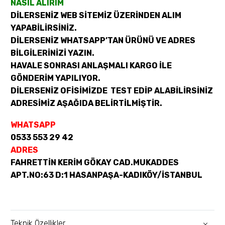
NASIL ALIRIM
DİLERSENİZ WEB SİTEMİZ ÜZERİNDEN ALIM
YAPABİLİRSİNİZ.
DİLERSENİZ WHATSAPP’TAN ÜRÜNÜ VE ADRES
BİLGİLERİNİZİ YAZIN.
HAVALE SONRASI ANLAŞMALI KARGO İLE
GÖNDERİM YAPILIYOR.
DİLERSENİZ OFİSİMİZDE TEST EDİP ALABİLİRSİNİZ
ADRESİMİZ AŞAĞIDA BELİRTİLMİŞTİR.
WHATSAPP
0533 553 29 42
ADRES
FAHRETTİN KERİM GÖKAY CAD.MUKADDES
APT.NO:63 D:1 HASANPAŞA-KADIKÖY/İSTANBUL
Teknik Özellikler