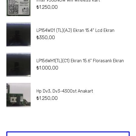
İntel 9560NGW Wifi Wireless Kart
₺
1.250,00
LP154W01 (TL)(AJ) Ekran 15.4” Lcd Ekran
₺
350,00
LP156WH1(TL)(C1) Ekran 15.6” Florasanlı Ekran
₺
1.000,00
Hp Dv3, Dv3-4300st Anakart
₺
1.250,00