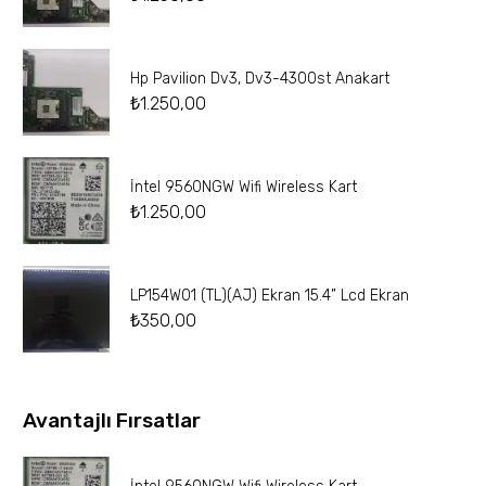
Hp Pavilion Dv3, Dv3-4300st Anakart
₺
1.250,00
İntel 9560NGW Wifi Wireless Kart
₺
1.250,00
LP154W01 (TL)(AJ) Ekran 15.4” Lcd Ekran
₺
350,00
Avantajlı Fırsatlar