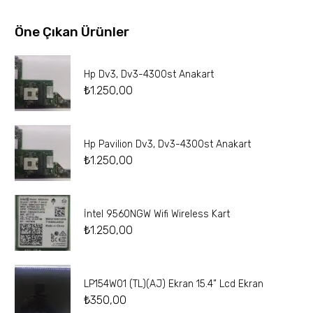
Öne Çıkan Ürünler
Hp Dv3, Dv3-4300st Anakart
₺
1.250,00
Hp Pavilion Dv3, Dv3-4300st Anakart
₺
1.250,00
İntel 9560NGW Wifi Wireless Kart
₺
1.250,00
LP154W01 (TL)(AJ) Ekran 15.4” Lcd Ekran
₺
350,00