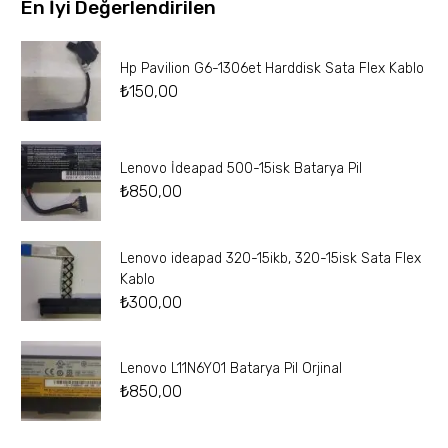
En İyi Değerlendirilen
Hp Pavilion G6-1306et Harddisk Sata Flex Kablo
₺
150,00
Lenovo İdeapad 500-15isk Batarya Pil
₺
850,00
Lenovo ideapad 320-15ikb, 320-15isk Sata Flex
Kablo
₺
300,00
Lenovo L11N6Y01 Batarya Pil Orjinal
₺
850,00