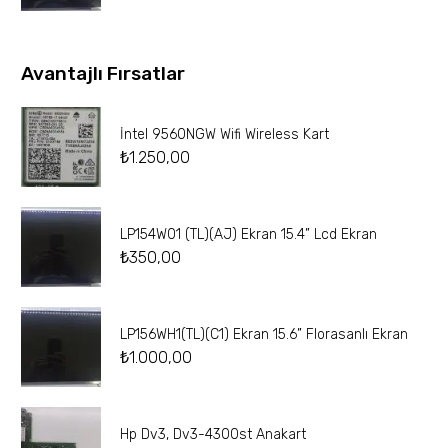
Avantajlı Fırsatlar
İntel 9560NGW Wifi Wireless Kart
₺
1.250,00
LP154W01 (TL)(AJ) Ekran 15.4” Lcd Ekran
₺
350,00
LP156WH1(TL)(C1) Ekran 15.6” Florasanlı Ekran
₺
1.000,00
Hp Dv3, Dv3-4300st Anakart