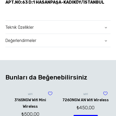
APT.NO:63 D:1 HASANPAŞA-KADIKÖY/İSTANBUL
Teknik Özellikler
Değerlendirmeler
Bunları da Beğenebilirsiniz
WİFİ
WİFİ
3165NGW Wifi Mini
7260NGW AN Wifi Wireless
Wireless
₺
450,00
₺
500,00