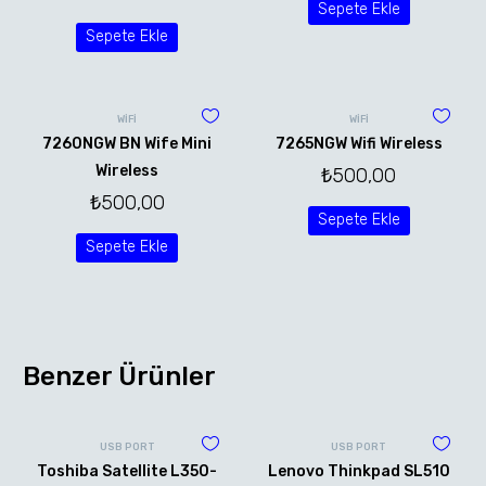
Sepete Ekle
Sepete Ekle
WİFİ
WİFİ
7260NGW BN Wife Mini
7265NGW Wifi Wireless
Wireless
₺
500,00
₺
500,00
Sepete Ekle
Sepete Ekle
Benzer Ürünler
USB PORT
USB PORT
Toshiba Satellite L350-
Lenovo Thinkpad SL510