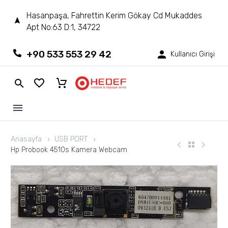
Hasanpaşa, Fahrettin Kerim Gökay Cd Mukaddes
Apt No:63 D:1, 34722
+90 533 553 29 42
Kullanıcı Girişi
Anasayfa
USB PORT
Hp Probook 4510s Kamera Webcam