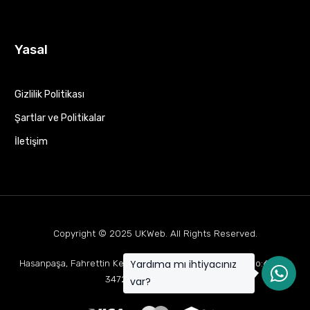
Yasal
Gizlilik Politikası
Şartlar ve Politikalar
İletişim
Copyright © 2025
UKWeb
. All Rights Reserved.
Yardıma mı ihtiyacınız
Hasanpaşa, Fahrettin Kerim Gökay Cd Mukaddes Apt No:63 D:1,
34722 Kadıköy/İstanbul
var?