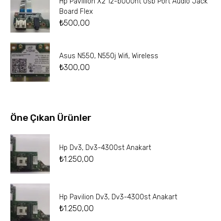
Hp Pavillion X2 12-b000nt Usb Port Audio Jack
Board Flex
₺
500,00
Asus N550, N550j Wifi, Wireless
₺
300,00
Öne Çıkan Ürünler
Hp Dv3, Dv3-4300st Anakart
₺
1.250,00
Hp Pavilion Dv3, Dv3-4300st Anakart
₺
1.250,00