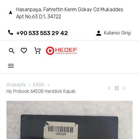
Hasanpaşa, Fahrettin Kerim Gökay Cd Mukaddes
Apt No:63 D:1, 34722
+90 533 553 29 42
Kullanıcı Girişi
Anasayfa
KASA
Hp Probook 6450B Harddisk Kapak