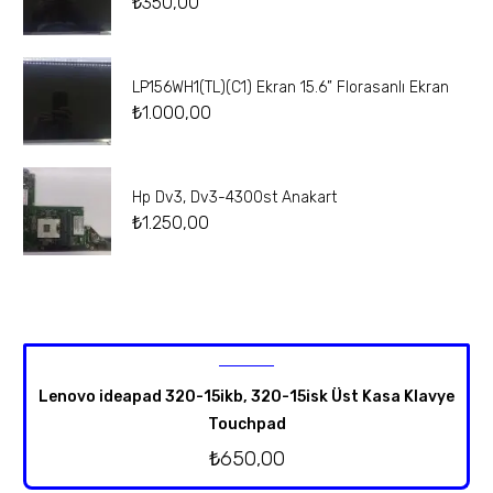
₺
350,00
LP156WH1(TL)(C1) Ekran 15.6” Florasanlı Ekran
₺
1.000,00
Hp Dv3, Dv3-4300st Anakart
₺
1.250,00
Lenovo ideapad 320-15ikb, 320-15isk Üst Kasa Klavye
Touchpad
₺
650,00