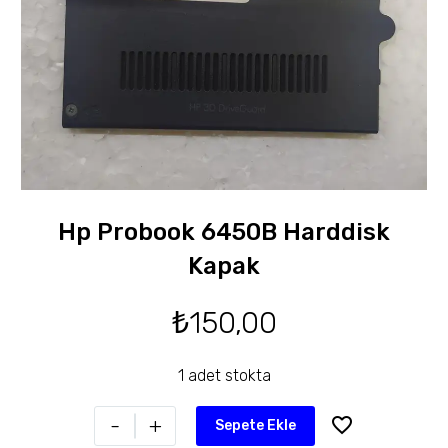
Hp Probook 6450B Harddisk
Kapak
₺
150,00
1 adet stokta
-
+
Sepete Ekle