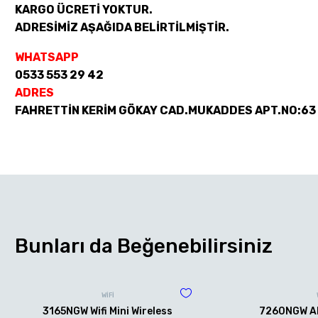
KARGO ÜCRETİ YOKTUR.
ADRESİMİZ AŞAĞIDA BELİRTİLMİŞTİR.
WHATSAPP
0533 553 29 42
ADRES
FAHRETTİN KERİM GÖKAY CAD.MUKADDES APT.NO:63
Bunları da Beğenebilirsiniz
WİFİ
3165NGW Wifi Mini Wireless
7260NGW AN 