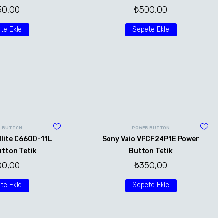
50,00
₺
500,00
te Ekle
Sepete Ekle
 BUTTON
POWER BUTTON
llite C660D-11L
Sony Vaio VPCF24P1E Power
tton Tetik
Button Tetik
00,00
₺
350,00
te Ekle
Sepete Ekle