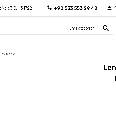
+90 533 553 29 42
 No:63 D:1, 34722
K
Tüm Kategoriler
lex Kablo
Len