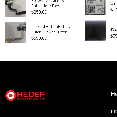
Hp Dv5-1220et Power
Wir
Button Tetik Flex
₺
1.
₺
250,00
LP1
Packard Bell Tm81 Tetik
15.
Butonu Power Button
₺
3
₺
350,00
M
Hak