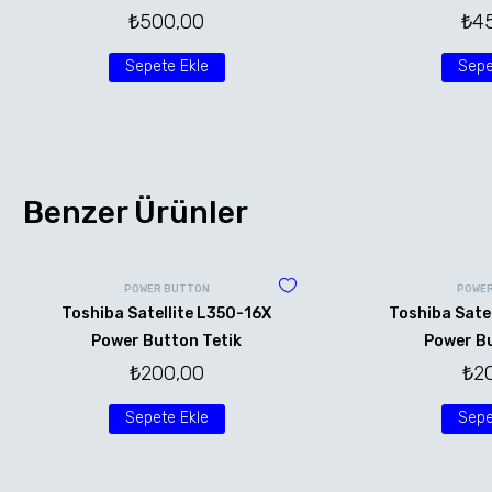
₺
500,00
₺
4
Sepete Ekle
Sepe
Benzer Ürünler
POWER BUTTON
POWER
Toshiba Satellite L350-16X
Toshiba Sate
Power Button Tetik
Power Bu
₺
200,00
₺
2
Sepete Ekle
Sepe