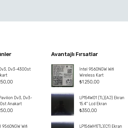
ünler
Avantajlı Fırsatlar
Dv3, Dv3-4300st
İntel 9560NGW Wifi
kart
Wireless Kart
250,00
₺
1.250,00
Pavilion Dv3, Dv3-
LP154W01 (TL)(AJ) Ekran
0st Anakart
15.4” Lcd Ekran
250,00
₺
350,00
el 9560NGW Wifi
LP156WH1(TL)(C1) Ekran