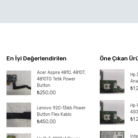
En İyi Değerlendirilen
Öne Çıkan Ür
Acer Aspire 4810, 4810T,
Hp 
4810TG Tetik Power
Ana
Button
₺
1.
₺
250,00
Hp 
Lenovo 920-13ikb Power
430
Button Flex Kablo
₺
1.
₺
450,00
İnt