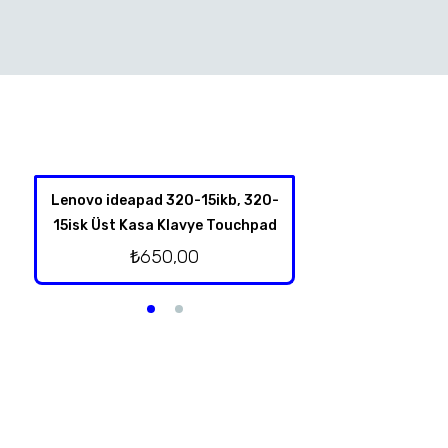
Lenovo ideapad 320-15ikb, 320-
Hp 350 G1 Harddis
15isk Üst Kasa Klavye Touchpad
₺
350,
₺
650,00