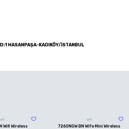
 D:1 HASANPAŞA-KADIKÖY/İSTANBUL
WİFİ
WİFİ
Wifi Wireless
7260NGW BN Wife Mini Wireless