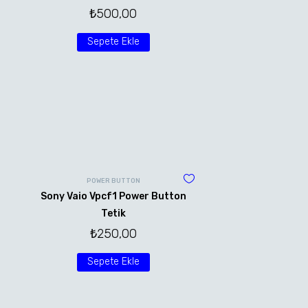
₺
500,00
Sepete Ekle
POWER BUTTON
Sony Vaio Vpcf1 Power Button
Tetik
₺
250,00
Sepete Ekle