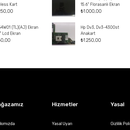
eless Kart
15.6” Florasanlı Ekran
250,00
₺
1.000,00
54W01 (TL)(AJ) Ekran
Hp Dv3, Dv3-4300st
4” Lcd Ekran
Anakart
50,00
₺
1.250,00
ağazamız
Hizmetler
Yasal
kımızda
Yasal Uyarı
Gizlilik Pol