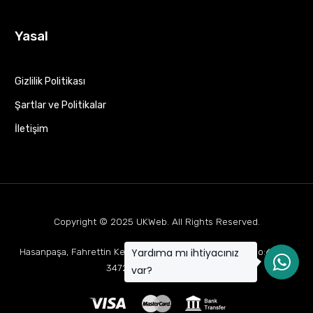
Yasal
Gizlilik Politikası
Şartlar ve Politikalar
İletişim
Copyright © 2025
UKWeb
. All Rights Reserved.
Yardıma mı ihtiyacınız
Hasanpaşa, Fahrettin Kerim Gökay Cd Mukaddes Apt No:63 D:1,
34722 Kadıköy/İstanbul
var?