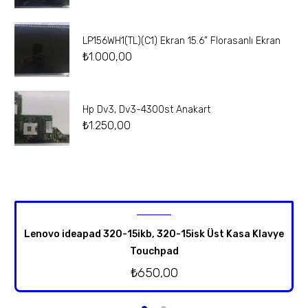
LP156WH1(TL)(C1) Ekran 15.6” Florasanlı Ekran
₺
1.000,00
Hp Dv3, Dv3-4300st Anakart
₺
1.250,00
Lenovo ideapad 320-15ikb, 320-15isk Üst Kasa Klavye
Touchpad
₺
650,00