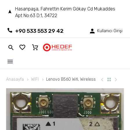
Hasanpaşa, Fahrettin Kerim Gökay Cd Mukaddes
Apt No:63 D:1, 34722
+90 533 553 29 42
Kullanıcı Girişi
Anasayfa
WİFİ
Lenovo B560 Wifi, Wireless