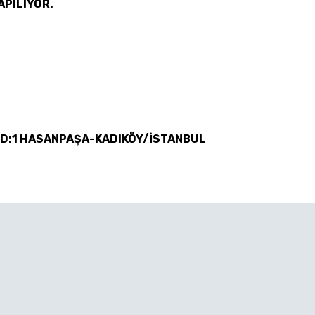
APILIYOR.
 D:1 HASANPAŞA-KADIKÖY/İSTANBUL