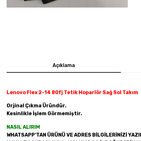
Açıklama
Lenovo Flex 2-14 80fj Tetik Hoparlör Sağ Sol Takım
Orjinal Çıkma Üründür.
Kesinlikle İşlem Görmemiştir.
NASIL ALIRIM
WHATSAPP’TAN ÜRÜNÜ VE ADRES BİLGİLERİNİZİ YAZI