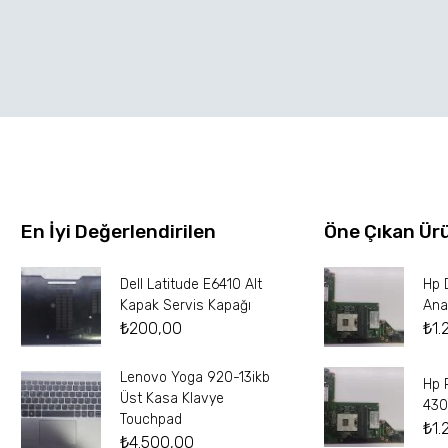
En İyi Değerlendirilen
Öne Çıkan Ür
Dell Latitude E6410 Alt
Hp 
Kapak Servis Kapağı
Ana
₺
200,00
₺
1.
Lenovo Yoga 920-13ikb
Hp 
Üst Kasa Klavye
430
Touchpad
₺
1.
₺
4.500,00