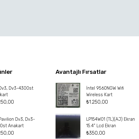
ünler
Avantajlı Fırsatlar
Dv3, Dv3-4300st
İntel 9560NGW Wifi
kart
Wireless Kart
250,00
₺
1.250,00
Pavilion Dv3, Dv3-
LP154W01 (TL)(AJ) Ekran
0st Anakart
15.4” Lcd Ekran
250,00
₺
350,00