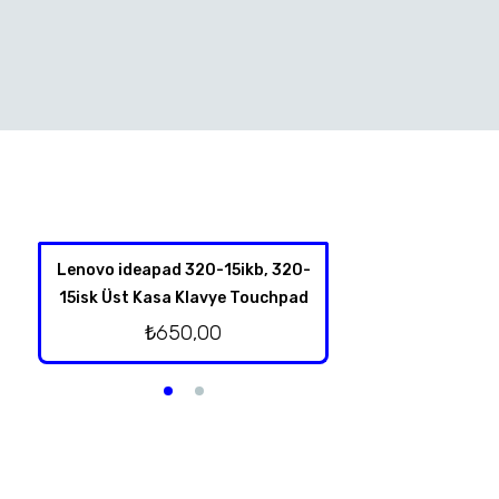
Lenovo ideapad 320-15ikb, 320-
Lenovo İdeapad
15isk Üst Kasa Klavye Touchpad
Hoparl
₺
650,00
₺
250,