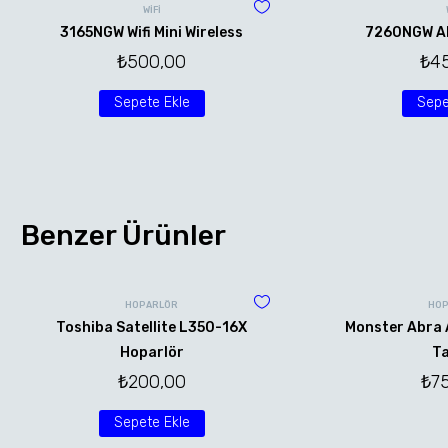
WİFİ
3165NGW Wifi Mini Wireless
7260NGW AN 
₺
500,00
₺
4
Sepete Ekle
Sepe
Benzer Ürünler
HOPARLÖR
HOP
Toshiba Satellite L350-16X
Monster Abra 
Hoparlör
Ta
₺
200,00
₺
7
Sepete Ekle