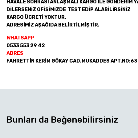
HAVALE SONRASI ANLAŞMALI KARGO İLE GÖNDERİM Y
DİLERSENİZ OFİSİMİZDE TEST EDİP ALABİLİRSİNİZ
KARGO ÜCRETİ YOKTUR.
ADRESİMİZ AŞAĞIDA BELİRTİLMİŞTİR.
WHATSAPP
0533 553 29 42
ADRES
FAHRETTİN KERİM GÖKAY CAD.MUKADDES APT.NO:63
Bunları da Beğenebilirsiniz