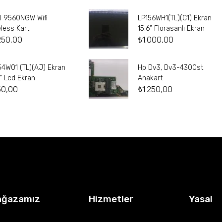
el 9560NGW Wifi
LP156WH1(TL)(C1) Ekran
eless Kart
15.6” Florasanlı Ekran
250,00
₺
1.000,00
54W01 (TL)(AJ) Ekran
Hp Dv3, Dv3-4300st
4” Lcd Ekran
Anakart
50,00
₺
1.250,00
ağazamız
Hizmetler
Yasal