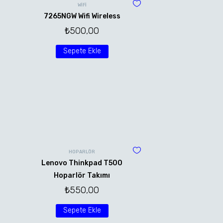
WİFİ
7265NGW Wifi Wireless
₺
500,00
Sepete Ekle
HOPARLÖR
Lenovo Thinkpad T500
Hoparlör Takımı
₺
550,00
Sepete Ekle