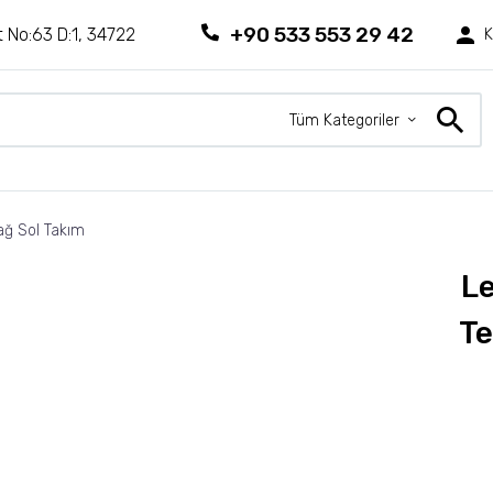
+90 533 553 29 42
 No:63 D:1, 34722
K
Tüm Kategoriler
ağ Sol Takım
Le
Te