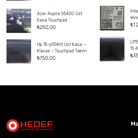
İnt
Acer Aspire 5542G Üst
Wir
Kasa Touchpad
₺
1.
₺
250,00
LP1
Hp 15-p104nt Üst Kasa –
15.
Klavye – Touchpad Takım
₺
3
₺
750,00
M