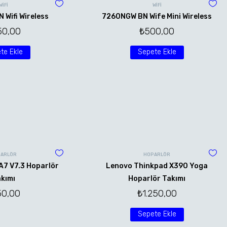
WİFİ
WİFİ
Wifi Wireless
7260NGW BN Wife Mini Wireless
50,00
₺
500,00
te Ekle
Sepete Ekle
ARLÖR
HOPARLÖR
A7 V7.3 Hoparlör
Lenovo Thinkpad X390 Yoga
kımı
Hoparlör Takımı
50,00
₺
1.250,00
Sepete Ekle