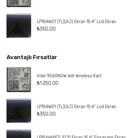
LP154W01 (TL)(AJ) Ekran 15.4” Lcd Ekran
₺
350,00
Avantajlı Fırsatlar
İntel 9560NGW Wifi Wireless Kart
₺
1.250,00
LP154W01 (TL)(AJ) Ekran 15.4” Lcd Ekran
₺
350,00
LP156WH1(TL)(C1) Ekran 15.6” Florasanlı Ekran