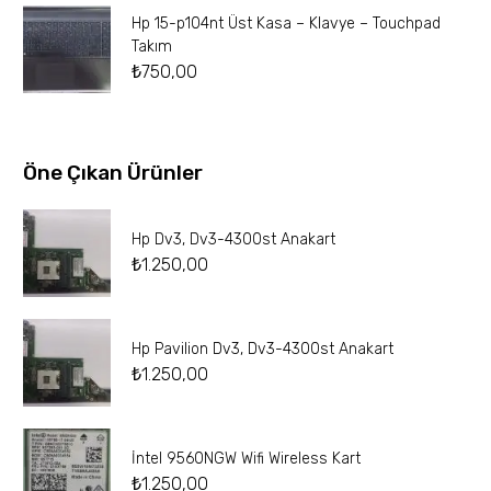
Hp 15-p104nt Üst Kasa – Klavye – Touchpad
Takım
₺
750,00
Öne Çıkan Ürünler
Hp Dv3, Dv3-4300st Anakart
₺
1.250,00
Hp Pavilion Dv3, Dv3-4300st Anakart
₺
1.250,00
İntel 9560NGW Wifi Wireless Kart
₺
1.250,00