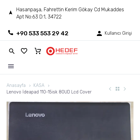
Hasanpaşa, Fahrettin Kerim Gökay Cd Mukaddes
Apt No:63 D:1, 34722
+90 533 553 29 42
Kullanıcı Girişi
Anasayfa
KASA
Lenovo İdeapad 110-15isk 80UD Lcd Cover