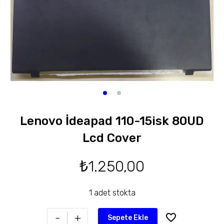
Lenovo İdeapad 110-15isk 80UD
Lcd Cover
₺
1.250,00
1 adet stokta
-
+
Sepete Ekle