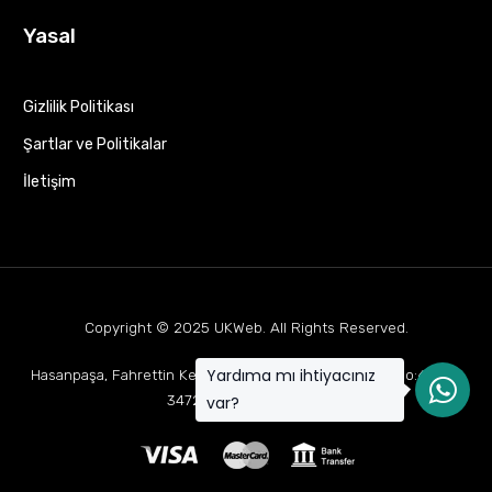
Yasal
Gizlilik Politikası
Şartlar ve Politikalar
İletişim
Copyright © 2025
UKWeb
. All Rights Reserved.
Yardıma mı ihtiyacınız
Hasanpaşa, Fahrettin Kerim Gökay Cd Mukaddes Apt No:63 D:1,
34722 Kadıköy/İstanbul
var?