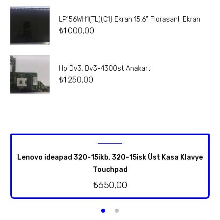
LP156WH1(TL)(C1) Ekran 15.6” Florasanlı Ekran
₺
1.000,00
Hp Dv3, Dv3-4300st Anakart
₺
1.250,00
Lenovo ideapad 320-15ikb, 320-15isk Üst Kasa Klavye
Touchpad
₺
650,00