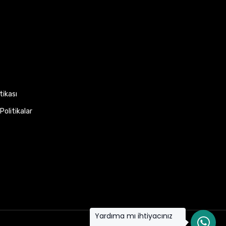
itikası
Politikalar
Yardıma mı ihtiyacınız