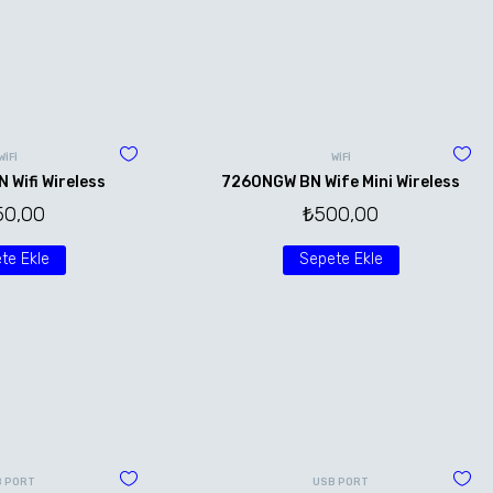
WİFİ
WİFİ
Wifi Wireless
7260NGW BN Wife Mini Wireless
50,00
₺
500,00
te Ekle
Sepete Ekle
B PORT
USB PORT