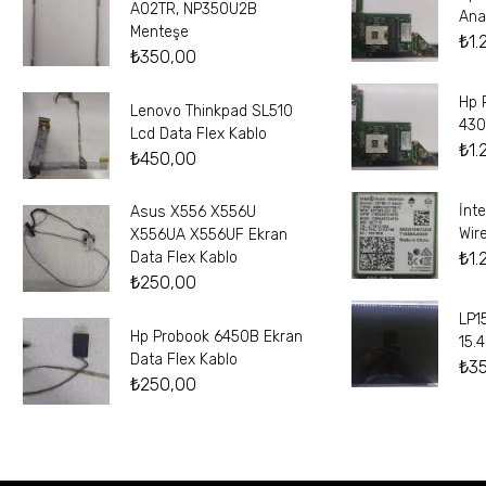
A02TR, NP350U2B
Ana
Menteşe
₺
1.
₺
350,00
Hp 
Lenovo Thinkpad SL510
430
Lcd Data Flex Kablo
₺
1.
₺
450,00
İnt
Asus X556 X556U
Wir
X556UA X556UF Ekran
₺
1.
Data Flex Kablo
₺
250,00
LP1
Hp Probook 6450B Ekran
15.
Data Flex Kablo
₺
3
₺
250,00