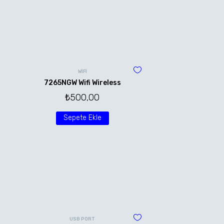
WİFİ
7265NGW Wifi Wireless
₺
500,00
Sepete Ekle
USB PORT