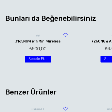
Bunları da Beğenebilirsiniz
WİFİ
3165NGW Wifi Mini Wireless
7260NGW AN 
₺
500,00
₺
4
Sepete Ekle
Sepe
Benzer Ürünler
USB PORT
US