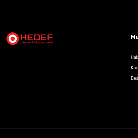
M
Hak
Kar
Des