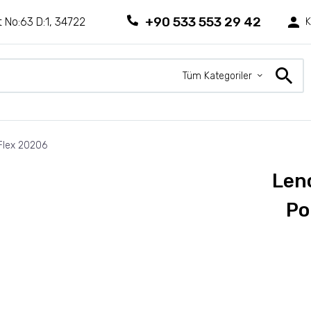
+90 533 553 29 42
 No:63 D:1, 34722
K
Tüm Kategoriler
Flex 20206
Len
Po