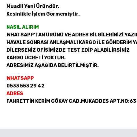
Muadil Yeni Üründür.
Kesinlikle İşlem Görmemiştir.
NASIL ALIRIM
WHATSAPP’TAN ÜRÜNÜ VE ADRES BİLGİLERİNİZİ YAZI
HAVALE SONRASI ANLAŞMALI KARGO İLE GÖNDERİM Y
DİLERSENİZ OFİSİMİZDE TEST EDİP ALABİLİRSİNİZ
KARGO ÜCRETİ YOKTUR.
ADRESİMİZ AŞAĞIDA BELİRTİLMİŞTİR.
WHATSAPP
0533 553 29 42
ADRES
FAHRETTİN KERİM GÖKAY CAD.MUKADDES APT.NO:63