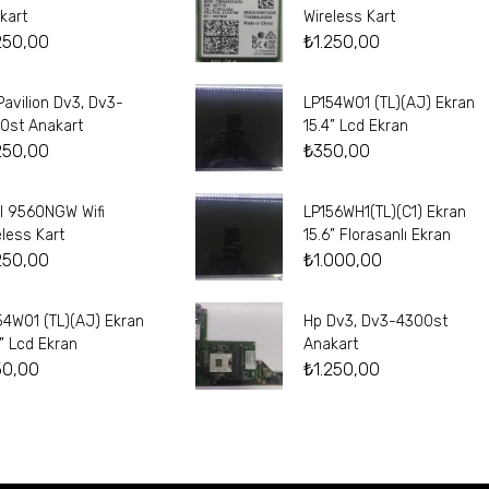
kart
Wireless Kart
250,00
₺
1.250,00
Pavilion Dv3, Dv3-
LP154W01 (TL)(AJ) Ekran
0st Anakart
15.4” Lcd Ekran
250,00
₺
350,00
el 9560NGW Wifi
LP156WH1(TL)(C1) Ekran
eless Kart
15.6” Florasanlı Ekran
250,00
₺
1.000,00
54W01 (TL)(AJ) Ekran
Hp Dv3, Dv3-4300st
4” Lcd Ekran
Anakart
50,00
₺
1.250,00