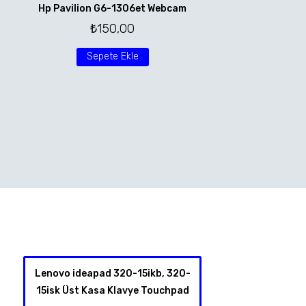
Hp Pavilion G6-1306et Webcam
₺
150,00
Sepete Ekle
Lenovo ideapad 320-15ikb, 320-
HP Spectre X360 
15isk Üst Kasa Klavye Touchpad
4001NT 13-Y TPN-