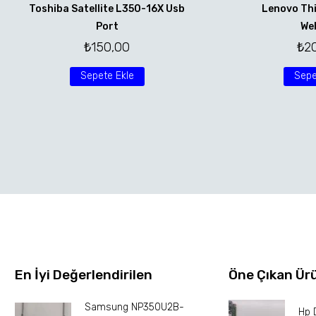
Toshiba Satellite L350-16X Usb
Lenovo Th
Port
We
₺
150,00
₺
2
Sepete Ekle
Sepe
En İyi Değerlendirilen
Öne Çıkan Ür
Samsung NP350U2B-
Hp 