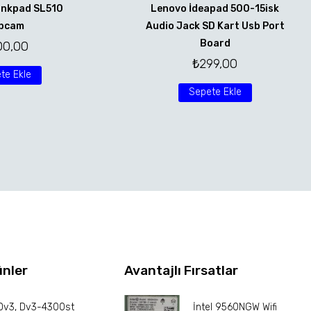
inkpad SL510
Lenovo İdeapad 500-15isk
bcam
Audio Jack SD Kart Usb Port
Board
00,00
₺
299,00
te Ekle
Sepete Ekle
ünler
Avantajlı Fırsatlar
Dv3, Dv3-4300st
İntel 9560NGW Wifi