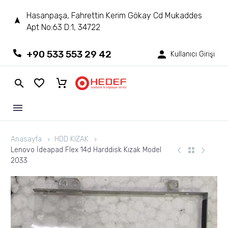
Hasanpaşa, Fahrettin Kerim Gökay Cd Mukaddes
Apt No:63 D:1, 34722
+90 533 553 29 42
Kullanıcı Girişi
Anasayfa
HDD KIZAK
Lenovo İdeapad Flex 14d Harddisk Kızak Model
2033