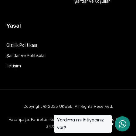
Şartlar ve Koşullar
Yasal
Gizlilik Politikası
Şartlar ve Politikalar
İletişim
Copyright © 2025
UKWeb
. All Rights Reserved.
Yardıma mı ihtiyacınız
Hasanpaşa, Fahrettin Kerim Gökay Cd Mukaddes Apt No:63 D:1,
34722 Kadıköy/İstanbul
var?