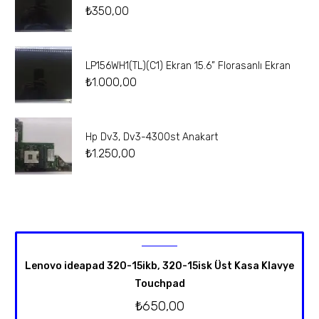
₺
350,00
LP156WH1(TL)(C1) Ekran 15.6” Florasanlı Ekran
₺
1.000,00
Hp Dv3, Dv3-4300st Anakart
₺
1.250,00
Lenovo ideapad 320-15ikb, 320-15isk Üst Kasa Klavye
Touchpad
₺
650,00