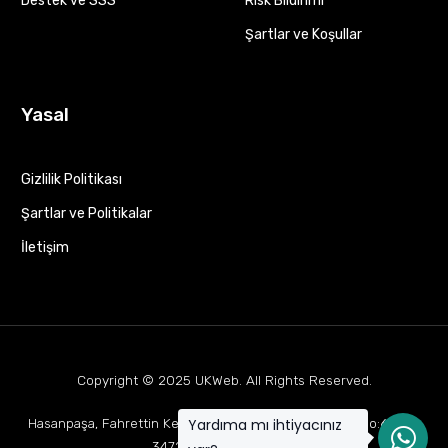
Destek ve SSS
Risk Bildirimi
Şartlar ve Koşullar
Yasal
Gizlilik Politikası
Şartlar ve Politikalar
İletişim
Copyright © 2025
UKWeb
. All Rights Reserved.
Yardıma mı ihtiyacınız
Hasanpaşa, Fahrettin Kerim Gökay Cd Mukaddes Apt No:63 D:1,
34722 Kadıköy/İstanbul