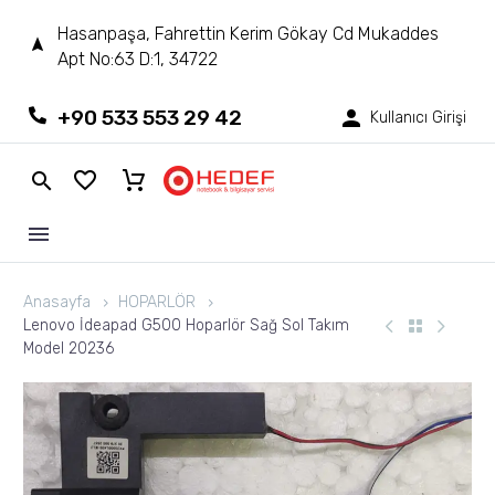
Hasanpaşa, Fahrettin Kerim Gökay Cd Mukaddes
Apt No:63 D:1, 34722
+90 533 553 29 42
Kullanıcı Girişi
Anasayfa
HOPARLÖR
Lenovo İdeapad G500 Hoparlör Sağ Sol Takım
Model 20236