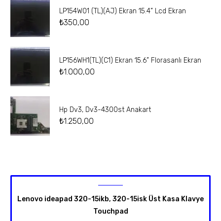
LP154W01 (TL)(AJ) Ekran 15.4” Lcd Ekran
₺
350,00
LP156WH1(TL)(C1) Ekran 15.6” Florasanlı Ekran
₺
1.000,00
Hp Dv3, Dv3-4300st Anakart
₺
1.250,00
Lenovo ideapad 320-15ikb, 320-15isk Üst Kasa Klavye
Touchpad