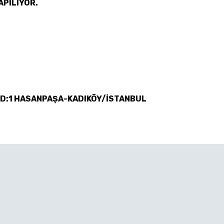
APILIYOR.
 D:1 HASANPAŞA-KADIKÖY/İSTANBUL