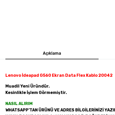
Açıklama
Lenovo İdeapad G560 Ekran Data Flex Kablo 20042
Muadil Yeni Üründür.
Kesinlikle İşlem Görmemiştir.
NASIL ALIRIM
WHATSAPP’TAN ÜRÜNÜ VE ADRES BİLGİLERİNİZİ YAZI