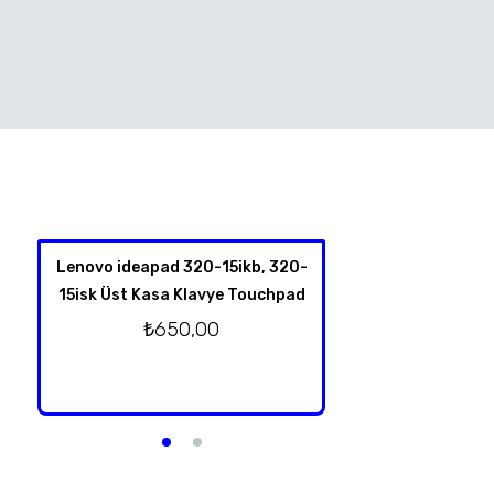
Lenovo ideapad 320-15ikb, 320-
HP Spectre X360 
15isk Üst Kasa Klavye Touchpad
4001NT 13-Y TPN-
Klavye Üst Kas
₺
650,00
Orjinal T
₺
2.750,