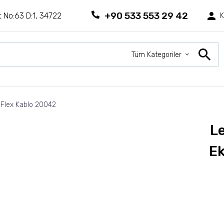
+90 533 553 29 42
 No:63 D:1, 34722
K
Tüm Kategoriler
Flex Kablo 20042
L
Ek