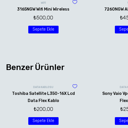
WİFİ
3165NGW Wifi Mini Wireless
7260NGW AN 
₺
500,00
₺
4
Sepete Ekle
Sepe
Benzer Ürünler
DATA KABLOSU
DATA
Toshiba Satellite L350-16X Lcd
Sony Vaio Vp
Data Flex Kablo
Flex
₺
200,00
₺
2
Sepete Ekle
Sepe