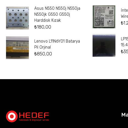
Asus N550 N550j N550ja
İnt
N550jk G550 G550j
Wir
Harddisk Kızak
₺
1.
₺
180,00
LP1
Lenovo L11N6Y01 Batarya
15.
Pil Orjinal
₺
3
₺
850,00
M