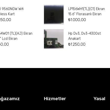
el 9560NGW Wifi
LP156WH1(TL)(C1) Ekran
eless Kart
15.6” Florasanlı Ekran
250,00
₺
1.000,00
54W01 (TL)(AJ) Ekran
Hp Dv3, Dv3-4300st
4” Lcd Ekran
Anakart
50,00
₺
1.250,00
ağazamız
Hizmetler
Yasal