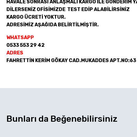
HAVALE SONRASI ANLAŞMALI KARGO İLE GÖNDERİM Y
DİLERSENİZ OFİSİMİZDE TEST EDİP ALABİLİRSİNİZ
KARGO ÜCRETİ YOKTUR.
ADRESİMİZ AŞAĞIDA BELİRTİLMİŞTİR.
WHATSAPP
0533 553 29 42
ADRES
FAHRETTİN KERİM GÖKAY CAD.MUKADDES APT.NO:63
Bunları da Beğenebilirsiniz