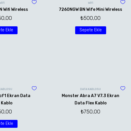
WİFİ
WİFİ
Wifi Wireless
7260NGW BN Wife Mini Wireless
50,00
₺
500,00
te Ekle
Sepete Ekle
 KABLOSU
DATA KABLOSU
cf1 Ekran Data
Monster Abra A7 V7.3 Ekran
 Kablo
Data Flex Kablo
50,00
₺
750,00
te Ekle