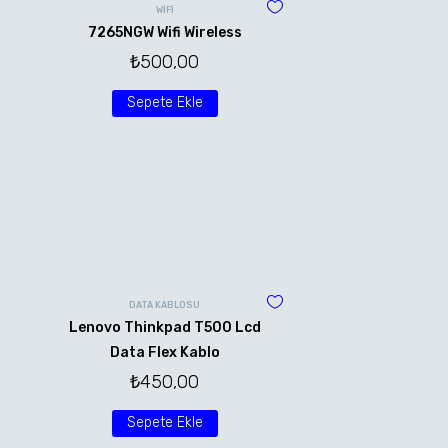
WİFİ
7265NGW Wifi Wireless
₺
500,00
Sepete Ekle
DATA KABLOSU
Lenovo Thinkpad T500 Lcd
Data Flex Kablo
₺
450,00
Sepete Ekle