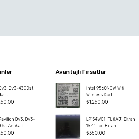
ünler
Avantajlı Fırsatlar
Dv3, Dv3-4300st
İntel 9560NGW Wifi
kart
Wireless Kart
250,00
₺
1.250,00
Pavilion Dv3, Dv3-
LP154W01 (TL)(AJ) Ekran
0st Anakart
15.4” Lcd Ekran
250,00
₺
350,00