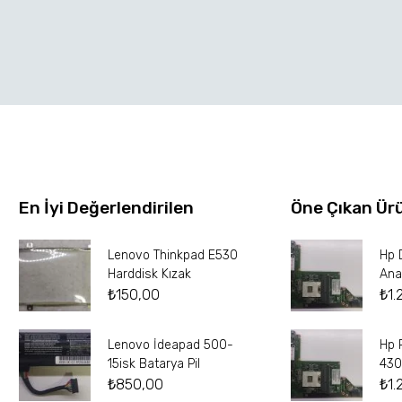
En İyi Değerlendirilen
Öne Çıkan Ür
Lenovo Thinkpad E530
Hp 
Harddisk Kızak
Ana
₺
150,00
₺
1.
Lenovo İdeapad 500-
Hp 
15isk Batarya Pil
430
₺
850,00
₺
1.