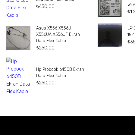
Wir
₺
450,00
₺
1.
Asus X556 X556U
LP1
X556UA X556UF Ekran
15.
Data Flex Kablo
₺
3
₺
250,00
Hp Probook 6450B Ekran
Data Flex Kablo
₺
250,00