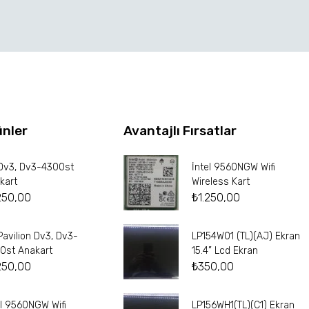
ünler
Avantajlı Fırsatlar
Dv3, Dv3-4300st
İntel 9560NGW Wifi
kart
Wireless Kart
250,00
₺
1.250,00
Pavilion Dv3, Dv3-
LP154W01 (TL)(AJ) Ekran
0st Anakart
15.4” Lcd Ekran
250,00
₺
350,00
el 9560NGW Wifi
LP156WH1(TL)(C1) Ekran