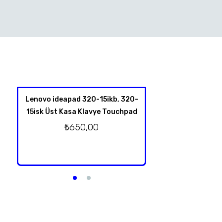
Lenovo ideapad 320-15ikb, 320-
HP Spectre X360 
15isk Üst Kasa Klavye Touchpad
4001NT 13-Y TPN-
Klavye Üst Kas
₺
650,00
Orjinal T
₺
2.750,