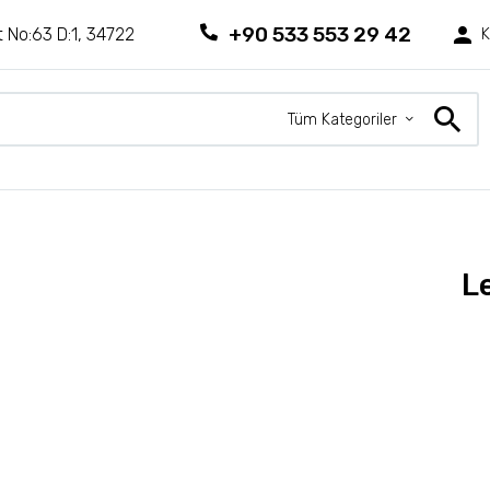
+90 533 553 29 42
 No:63 D:1, 34722
K
Tüm Kategoriler
L