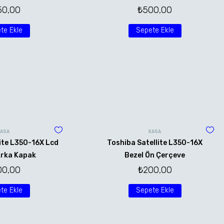
50,00
₺
500,00
te Ekle
Sepete Ekle
KASA
KASA
ite L350-16X Lcd
Toshiba Satellite L350-16X
rka Kapak
Bezel Ön Çerçeve
00,00
₺
200,00
te Ekle
Sepete Ekle