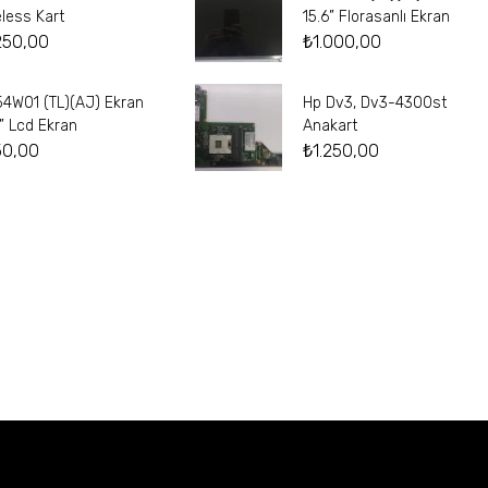
eless Kart
15.6” Florasanlı Ekran
250,00
₺
1.000,00
54W01 (TL)(AJ) Ekran
Hp Dv3, Dv3-4300st
4” Lcd Ekran
Anakart
50,00
₺
1.250,00