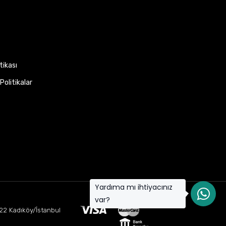
itikası
Politikalar
Yardıma mı ihtiyacınız
var?
22 Kadıköy/İstanbul