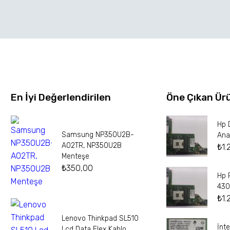
En İyi Değerlendirilen
Öne Çıkan Ür
Hp 
Samsung NP350U2B-
Ana
A02TR, NP350U2B
₺
1.
Menteşe
₺
350,00
Hp 
430
₺
1.
Lenovo Thinkpad SL510
İnt
Lcd Data Flex Kablo