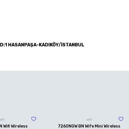
 D:1 HASANPAŞA-KADIKÖY/İSTANBUL
WİFİ
WİFİ
Wifi Wireless
7260NGW BN Wife Mini Wireless