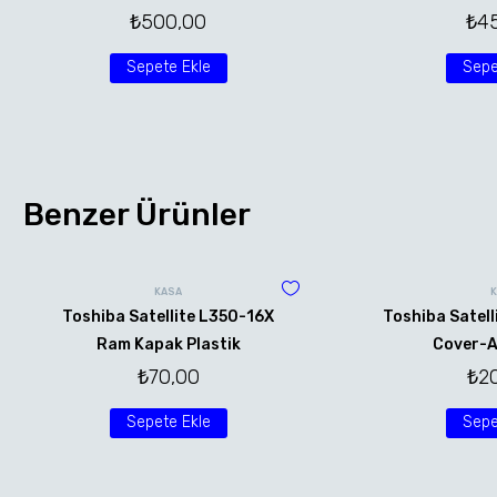
₺
500,00
₺
4
Sepete Ekle
Sepe
Benzer Ürünler
KASA
Toshiba Satellite L350-16X
Toshiba Satell
Ram Kapak Plastik
Cover-A
₺
70,00
₺
2
Sepete Ekle
Sepe