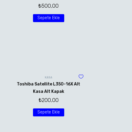
₺
500,00
Sepete Ekle
KASA
Toshiba Satellite L350-16X Alt
Kasa Alt Kapak
₺
200,00
Sepete Ekle