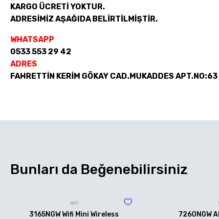
KARGO ÜCRETİ YOKTUR.
ADRESİMİZ AŞAĞIDA BELİRTİLMİŞTİR.
WHATSAPP
0533 553 29 42
ADRES
FAHRETTİN KERİM GÖKAY CAD.MUKADDES APT.NO:63
Bunları da Beğenebilirsiniz
WİFİ
3165NGW Wifi Mini Wireless
7260NGW AN 