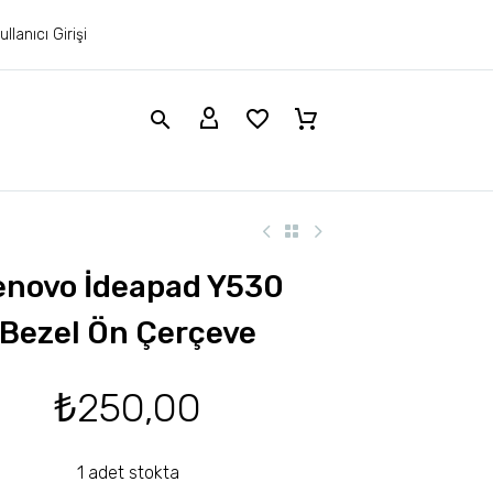
ullanıcı Girişi
enovo İdeapad Y530
Bezel Ön Çerçeve
₺
250,00
1 adet stokta