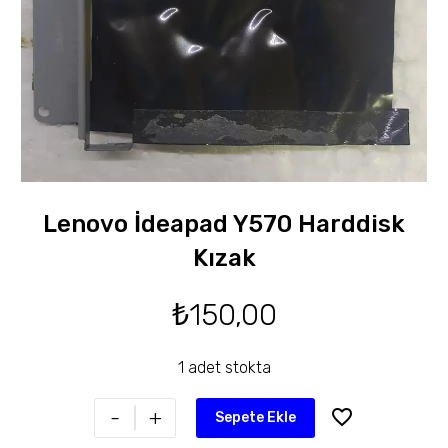
Lenovo İdeapad Y570 Harddisk
Kızak
₺
150,00
1 adet stokta
-
+
Sepete Ekle