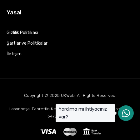
Yasal
Gizlilik Politikası
Şartlar ve Politikalar
İletişim
Copyright © 2025
UKWeb
. All Rights Reserved.
Yardıma mı ihtiyacınız
Hasanpaşa, Fahrettin Kerim Gökay Cd Mukaddes Apt No:63 D:1,
34722 Kadıköy/İstanbul
var?