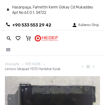
Hasanpaşa, Fahrettin Kerim Gökay Cd Mukaddes
Apt No:63 D:1, 34722
+90 533 553 29 42
Kullanıcı Girişi
Anasayfa
HDD KIZAK
Lenovo İdeapad Y570 Harddisk Kızak