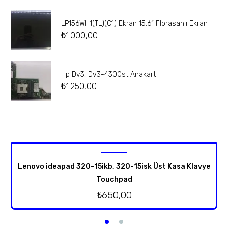
LP156WH1(TL)(C1) Ekran 15.6” Florasanlı Ekran
₺
1.000,00
Hp Dv3, Dv3-4300st Anakart
₺
1.250,00
Lenovo ideapad 320-15ikb, 320-15isk Üst Kasa Klavye
Touchpad
₺
650,00