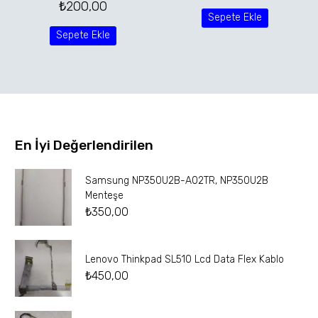
₺
200,00
Sepete Ekle
Sepete Ekle
En İyi Değerlendirilen
Samsung NP350U2B-A02TR, NP350U2B
Menteşe
₺
350,00
Lenovo Thinkpad SL510 Lcd Data Flex Kablo
₺
450,00