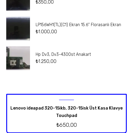
₺
350,00
LP156WH1(TL)(C1) Ekran 15.6” Florasanlı Ekran
₺
1.000,00
Hp Dv3, Dv3-4300st Anakart
₺
1.250,00
Lenovo ideapad 320-15ikb, 320-15isk Üst Kasa Klavye
Touchpad
₺
650,00