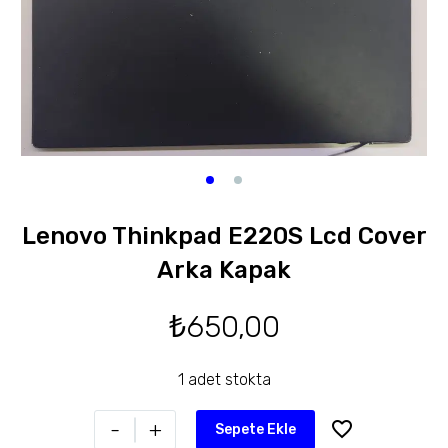
Lenovo Thinkpad E220S Lcd Cover
Arka Kapak
₺
650,00
1 adet stokta
-
+
Sepete Ekle