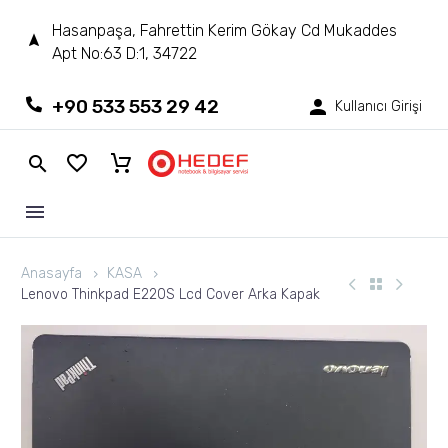
Hasanpaşa, Fahrettin Kerim Gökay Cd Mukaddes
Apt No:63 D:1, 34722
+90 533 553 29 42
Kullanıcı Girişi
Anasayfa
KASA
Lenovo Thinkpad E220S Lcd Cover Arka Kapak