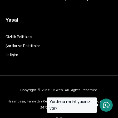
Yasal
Gizlilik Politikası
Şartlar ve Politikalar
İletişim
Copyright © 2025
UKWeb
. All Rights Reserved.
Yardıma mı ihtiyacınız
Hasanpaşa, Fahrettin Kerim Gökay Cd Mukaddes Apt No:63 D:1,
34722 Kadıköy/İstanbul
var?