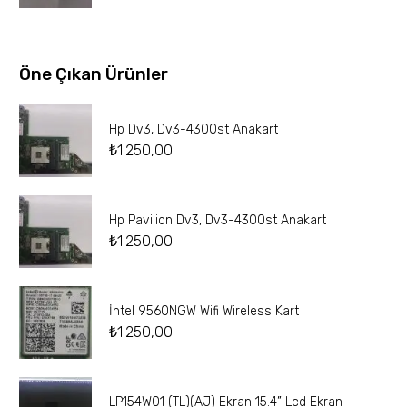
Öne Çıkan Ürünler
Hp Dv3, Dv3-4300st Anakart
₺
1.250,00
Hp Pavilion Dv3, Dv3-4300st Anakart
₺
1.250,00
İntel 9560NGW Wifi Wireless Kart
₺
1.250,00
LP154W01 (TL)(AJ) Ekran 15.4” Lcd Ekran