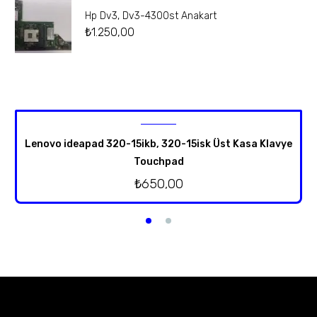
Hp Dv3, Dv3-4300st Anakart
₺
1.250,00
Lenovo ideapad 320-15ikb, 320-15isk Üst Kasa Klavye
Touchpad
₺
650,00