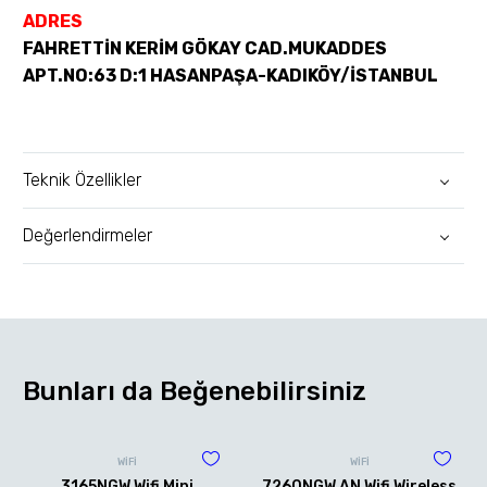
ADRES
FAHRETTİN KERİM GÖKAY CAD.MUKADDES
APT.NO:63 D:1 HASANPAŞA-KADIKÖY/İSTANBUL
Teknik Özellikler
Değerlendirmeler
Bunları da Beğenebilirsiniz
WİFİ
WİFİ
3165NGW Wifi Mini
7260NGW AN Wifi Wireless