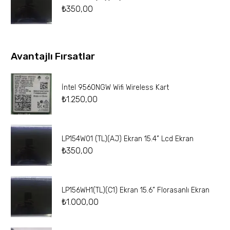
₺
350,00
Avantajlı Fırsatlar
İntel 9560NGW Wifi Wireless Kart
₺
1.250,00
LP154W01 (TL)(AJ) Ekran 15.4” Lcd Ekran
₺
350,00
LP156WH1(TL)(C1) Ekran 15.6” Florasanlı Ekran
₺
1.000,00