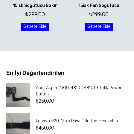
15isk Soğutucu Bakır
15isk Fan Soğutucu
₺
299,00
₺
299,00
Sepete Ekle
Sepete Ekle
En İyi Değerlendirilen
Acer Aspire 4810, 4810T, 4810TG Tetik Power
Button
₺
250,00
Lenovo 920-13ikb Power Button Flex Kablo
₺
450,00