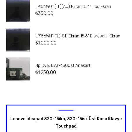
LP154W01 (TL)(AJ) Ekran 15.4” Lcd Ekran
₺
350,00
LP156WH1(TL)(C1) Ekran 15.6” Florasanlı Ekran
₺
1.000,00
Hp Dv3, Dv3-4300st Anakart
₺
1.250,00
Lenovo ideapad 320-15ikb, 320-15isk Üst Kasa Klavye
Touchpad