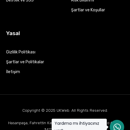
Destek ve SSS
Risk Bildirimi
Şartlar ve Koşullar
Yasal
Gizlilik Politikası
Şartlar ve Politikalar
İletişim
Copyright © 2025
UKWeb
. All Rights Reserved.
Yardıma mı ihtiyacınız
Hasanpaşa, Fahrettin Kerim Gökay Cd Mukaddes Apt No:63 D:1,
34722 Kadıköy/İstanbul