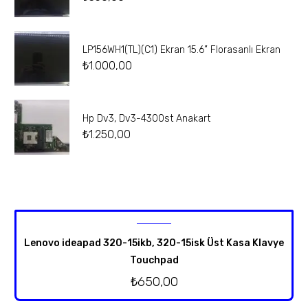
LP156WH1(TL)(C1) Ekran 15.6” Florasanlı Ekran
₺
1.000,00
Hp Dv3, Dv3-4300st Anakart
₺
1.250,00
Lenovo ideapad 320-15ikb, 320-15isk Üst Kasa Klavye
Touchpad
₺
650,00