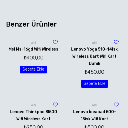
Benzer Ürünler
WİFİ
WİFİ
Msi Ms-16gd Wifi Wireless
Lenovo Yoga 510-14isk
Wireless Kart Wifi Kart
₺
400,00
Dahili
Sepete Ekle
₺
450,00
Sepete Ekle
WİFİ
WİFİ
Lenovo Thinkpad Sl500
Lenovo İdeapad 500-
Wifi Wireless Kart
15isk Wifi Kart
₺
250,00
₺
500,00