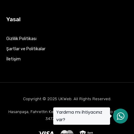
Yasal
Gizlilik Politikası
Şartlar ve Politikalar
İletişim
Copyright © 2025
UKWeb
. All Rights Reserved.
Yardıma mı ihtiyacınız
Hasanpaşa, Fahrettin Kerim Gökay Cd Mukaddes Apt No:63 D:1,
34722 Kadıköy/İstanbul
var?