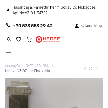
Hasanpaşa, Fahrettin Kerim Gökay Cd Mukaddes
Apt No:63 D:1, 34722
+90 533 553 29 42
Kullanıcı Girişi
Anasayfa
DATA KABLOSU
Lenovo V510Z Lcd Flex Kablo