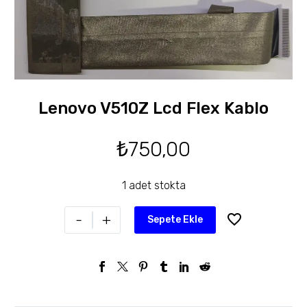
Lenovo V510Z Lcd Flex Kablo
₺
750,00
1 adet stokta
-
+
Sepete Ekle