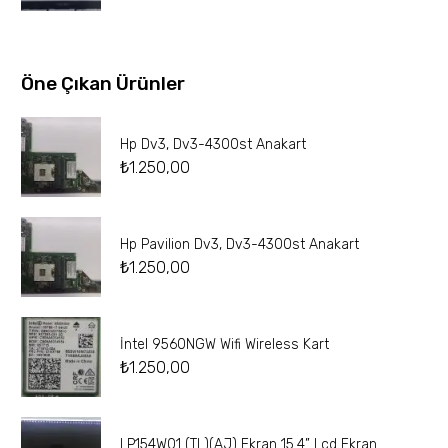
Öne Çıkan Ürünler
Hp Dv3, Dv3-4300st Anakart
₺
1.250,00
Hp Pavilion Dv3, Dv3-4300st Anakart
₺
1.250,00
İntel 9560NGW Wifi Wireless Kart
₺
1.250,00
LP154W01 (TL)(AJ) Ekran 15.4” Lcd Ekran