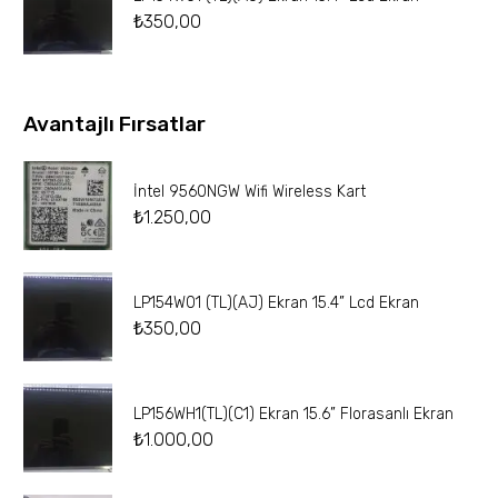
₺
350,00
Avantajlı Fırsatlar
İntel 9560NGW Wifi Wireless Kart
₺
1.250,00
LP154W01 (TL)(AJ) Ekran 15.4” Lcd Ekran
₺
350,00
LP156WH1(TL)(C1) Ekran 15.6” Florasanlı Ekran
₺
1.000,00