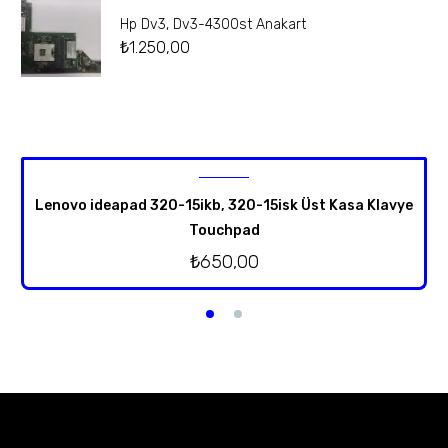
Hp Dv3, Dv3-4300st Anakart
₺
1.250,00
Lenovo ideapad 320-15ikb, 320-15isk Üst Kasa Klavye
Touchpad
₺
650,00