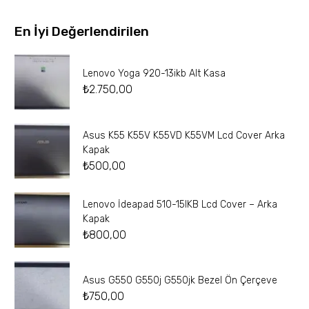
En İyi Değerlendirilen
Lenovo Yoga 920-13ikb Alt Kasa
₺
2.750,00
Asus K55 K55V K55VD K55VM Lcd Cover Arka
Kapak
₺
500,00
Lenovo İdeapad 510-15IKB Lcd Cover – Arka
Kapak
₺
800,00
Asus G550 G550j G550jk Bezel Ön Çerçeve
₺
750,00