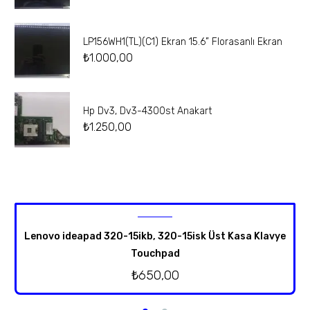
LP156WH1(TL)(C1) Ekran 15.6” Florasanlı Ekran
₺
1.000,00
Hp Dv3, Dv3-4300st Anakart
₺
1.250,00
Lenovo ideapad 320-15ikb, 320-15isk Üst Kasa Klavye
Touchpad
₺
650,00