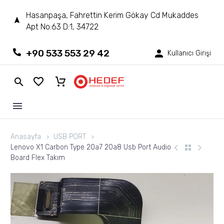
Hasanpaşa, Fahrettin Kerim Gökay Cd Mukaddes
Apt No:63 D:1, 34722
+90 533 553 29 42
Kullanıcı Girişi
Anasayfa
USB PORT
Lenovo X1 Carbon Type 20a7 20a8 Usb Port Audio
Board Flex Takım