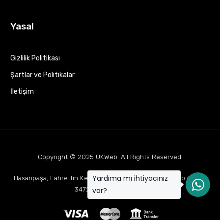
Yasal
Gizlilik Politikası
Şartlar ve Politikalar
İletişim
Copyright © 2025
UKWeb
. All Rights Reserved.
Yardıma mı ihtiyacınız
Hasanpaşa, Fahrettin Kerim Gökay Cd Mukaddes Apt No:63 D:1,
34722 Kadıköy/İstanbul
var?