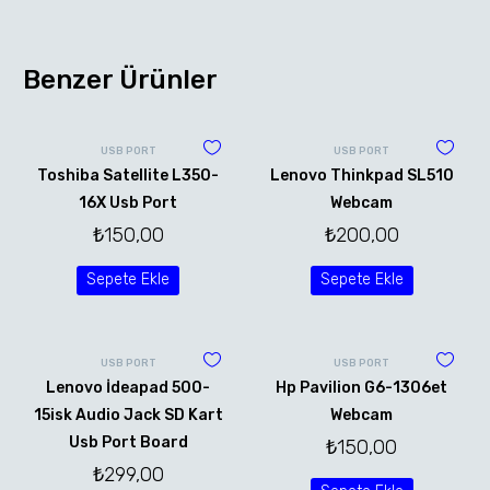
Benzer Ürünler
USB PORT
USB PORT
Toshiba Satellite L350-
Lenovo Thinkpad SL510
16X Usb Port
Webcam
₺
150,00
₺
200,00
Sepete Ekle
Sepete Ekle
USB PORT
USB PORT
Lenovo İdeapad 500-
Hp Pavilion G6-1306et
15isk Audio Jack SD Kart
Webcam
Usb Port Board
₺
150,00
₺
299,00