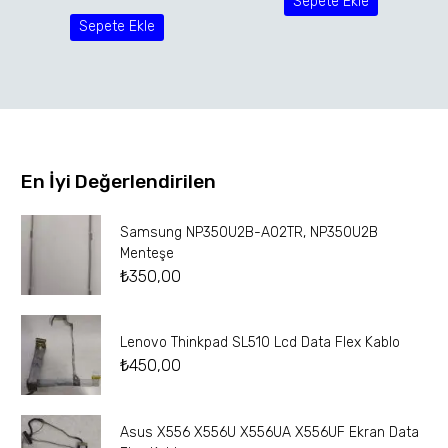
Sepete Ekle
Sepete Ekle
En İyi Değerlendirilen
Samsung NP350U2B-A02TR, NP350U2B
Menteşe
₺
350,00
Lenovo Thinkpad SL510 Lcd Data Flex Kablo
₺
450,00
Asus X556 X556U X556UA X556UF Ekran Data