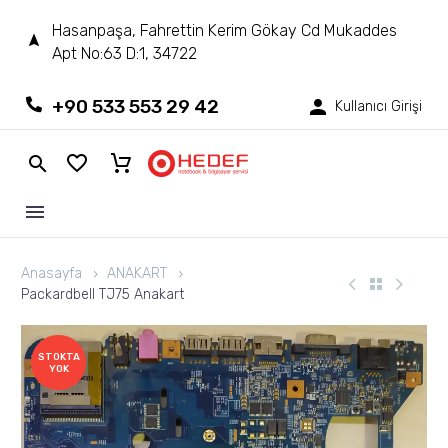
Hasanpaşa, Fahrettin Kerim Gökay Cd Mukaddes
Apt No:63 D:1, 34722
+90 533 553 29 42
Kullanıcı Girişi
Anasayfa
ANAKART
Packardbell TJ75 Anakart
STOKTA
YOK