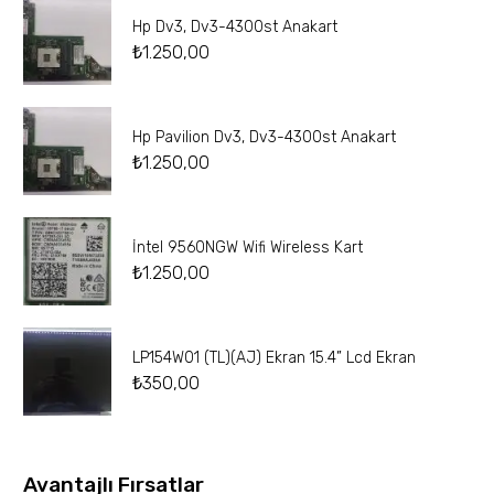
Hp Dv3, Dv3-4300st Anakart
₺
1.250,00
Hp Pavilion Dv3, Dv3-4300st Anakart
₺
1.250,00
İntel 9560NGW Wifi Wireless Kart
₺
1.250,00
LP154W01 (TL)(AJ) Ekran 15.4” Lcd Ekran
₺
350,00
Avantajlı Fırsatlar