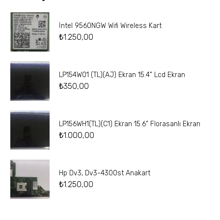
İntel 9560NGW Wifi Wireless Kart
₺
1.250,00
LP154W01 (TL)(AJ) Ekran 15.4” Lcd Ekran
₺
350,00
LP156WH1(TL)(C1) Ekran 15.6” Florasanlı Ekran
₺
1.000,00
Hp Dv3, Dv3-4300st Anakart
₺
1.250,00