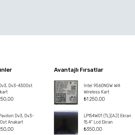
ünler
Avantajlı Fırsatlar
Dv3, Dv3-4300st
İntel 9560NGW Wifi
kart
Wireless Kart
250,00
₺
1.250,00
Pavilion Dv3, Dv3-
LP154W01 (TL)(AJ) Ekran
0st Anakart
15.4” Lcd Ekran
250,00
₺
350,00