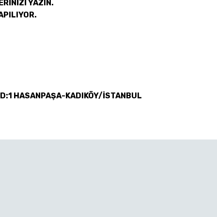
RİNİZİ YAZIN.
APILIYOR.
 D:1 HASANPAŞA-KADIKÖY/İSTANBUL