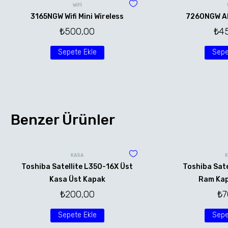
WİFİ
3165NGW Wifi Mini Wireless
7260NGW AN 
₺
500,00
₺
4
Sepete Ekle
Sepe
Benzer Ürünler
KASA
Toshiba Satellite L350-16X Üst
Toshiba Sate
Kasa Üst Kapak
Ram Kap
₺
200,00
₺
7
Sepete Ekle
Sepe