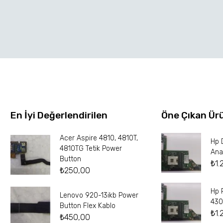
En İyi Değerlendirilen
Öne Çıkan Ür
Acer Aspire 4810, 4810T,
Hp 
4810TG Tetik Power
Ana
Button
₺
1.
₺
250,00
Hp 
Lenovo 920-13ikb Power
430
Button Flex Kablo
₺
1.
₺
450,00