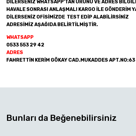
DİLERSENİZ WHATSAPP’TAN ÜRÜNÜ VE ADRES BİLGİLE
HAVALE SONRASI ANLAŞMALI KARGO İLE GÖNDERİM Y
DİLERSENİZ OFİSİMİZDE TEST EDİP ALABİLİRSİNİZ
ADRESİMİZ AŞAĞIDA BELİRTİLMİŞTİR.
WHATSAPP
0533 553 29 42
ADRES
FAHRETTİN KERİM GÖKAY CAD.MUKADDES APT.NO:63
Bunları da Beğenebilirsiniz