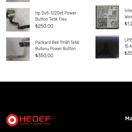
İnt
Hp Dv5-1220et Power
Wir
Button Tetik Flex
₺
1.
₺
250,00
LP1
Packard Bell Tm81 Tetik
15.
Butonu Power Button
₺
3
₺
350,00
M