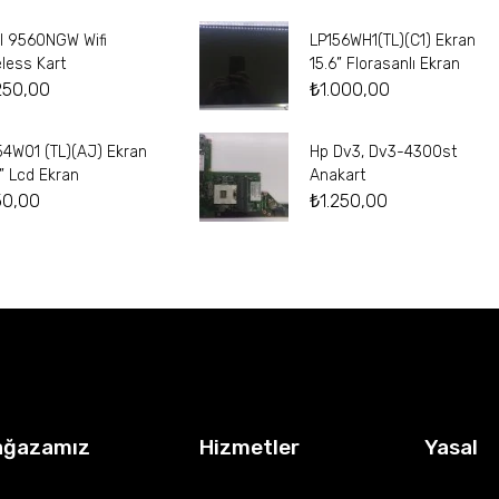
el 9560NGW Wifi
LP156WH1(TL)(C1) Ekran
eless Kart
15.6” Florasanlı Ekran
250,00
₺
1.000,00
54W01 (TL)(AJ) Ekran
Hp Dv3, Dv3-4300st
4” Lcd Ekran
Anakart
50,00
₺
1.250,00
ağazamız
Hizmetler
Yasal