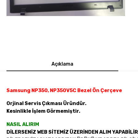
Açıklama
Samsung NP350, NP350V5C Bezel Ön Çerçeve
Orjinal Servis Çıkması Üründür.
Kesinlikle İşlem Görmemiştir.
NASIL ALIRIM
DİLERSENİZ WEB SİTEMİZ ÜZERİNDEN ALIM YAPABİLİR