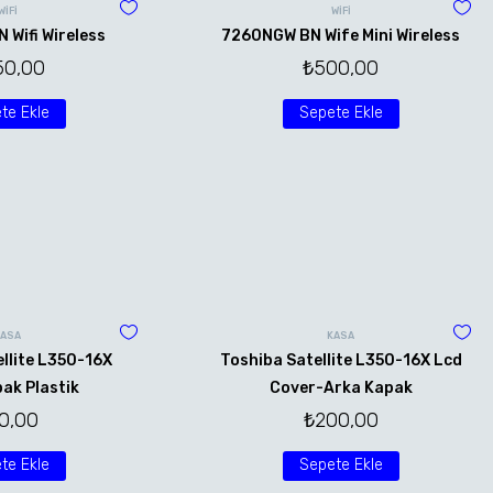
WİFİ
WİFİ
Wifi Wireless
7260NGW BN Wife Mini Wireless
50,00
₺
500,00
te Ekle
Sepete Ekle
KASA
KASA
llite L350-16X
Toshiba Satellite L350-16X Lcd
ak Plastik
Cover-Arka Kapak
0,00
₺
200,00
te Ekle
Sepete Ekle