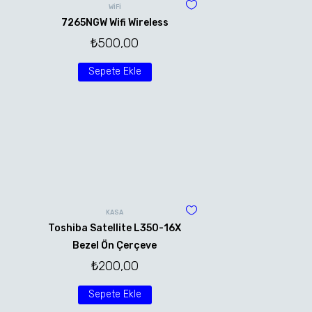
WİFİ
7265NGW Wifi Wireless
₺
500,00
Sepete Ekle
KASA
Toshiba Satellite L350-16X
Bezel Ön Çerçeve
₺
200,00
Sepete Ekle