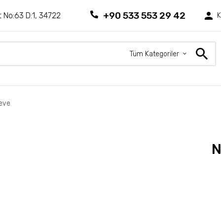
+90 533 553 29 42
 No:63 D:1, 34722
K
Tüm Kategoriler
eve
N