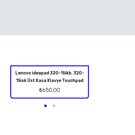
Lenovo ideapad 320-15ikb, 320-
Hp 350 G1 Harddis
15isk Üst Kasa Klavye Touchpad
₺
350,
₺
650,00