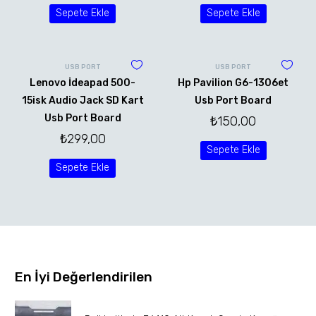
Sepete Ekle
Sepete Ekle
USB PORT
USB PORT
Lenovo İdeapad 500-
Hp Pavilion G6-1306et
15isk Audio Jack SD Kart
Usb Port Board
Usb Port Board
₺
150,00
₺
299,00
Sepete Ekle
Sepete Ekle
En İyi Değerlendirilen