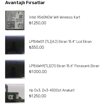
Avantajlı Fırsatlar
İntel 9560NGW Wifi Wireless Kart
₺
1.250,00
LP154W01 (TL)(AJ) Ekran 15.4” Lcd Ekran
₺
350,00
LP156WH1(TL)(C1) Ekran 15.6” Florasanlı Ekran
₺
1.000,00
Hp Dv3, Dv3-4300st Anakart
₺
1.250,00