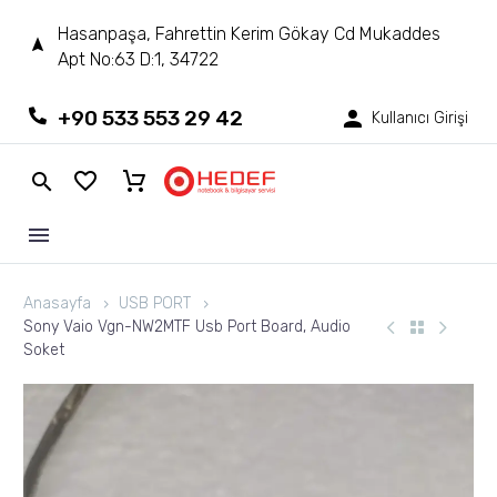
Hasanpaşa, Fahrettin Kerim Gökay Cd Mukaddes
Apt No:63 D:1, 34722
+90 533 553 29 42
Kullanıcı Girişi
Anasayfa
USB PORT
Sony Vaio Vgn-NW2MTF Usb Port Board, Audio
Soket