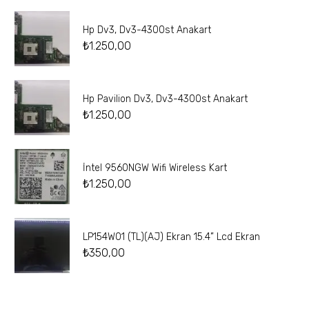
Hp Dv3, Dv3-4300st Anakart
₺
1.250,00
Hp Pavilion Dv3, Dv3-4300st Anakart
₺
1.250,00
İntel 9560NGW Wifi Wireless Kart
₺
1.250,00
LP154W01 (TL)(AJ) Ekran 15.4” Lcd Ekran
₺
350,00