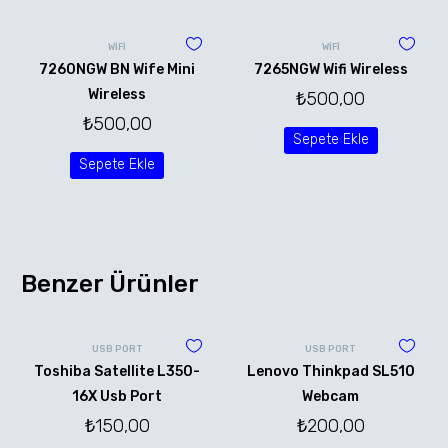
WİFİ
WİFİ
7260NGW BN Wife Mini
7265NGW Wifi Wireless
Wireless
₺
500,00
₺
500,00
Sepete Ekle
Sepete Ekle
Benzer Ürünler
USB PORT
USB PORT
Toshiba Satellite L350-
Lenovo Thinkpad SL510
16X Usb Port
Webcam
₺
150,00
₺
200,00