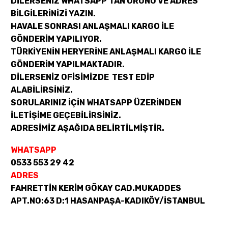
DİLERSENİZ WHATSAPP’TAN ÜRÜNÜ VE ADRES
BİLGİLERİNİZİ YAZIN.
HAVALE SONRASI ANLAŞMALI KARGO İLE
GÖNDERİM YAPILIYOR.
TÜRKİYENİN HERYERİNE ANLAŞMALI KARGO İLE
GÖNDERİM YAPILMAKTADIR.
DİLERSENİZ OFİSİMİZDE TEST EDİP
ALABİLİRSİNİZ.
SORULARINIZ İÇİN WHATSAPP ÜZERİNDEN
İLETİŞİME GEÇEBİLİRSİNİZ.
ADRESİMİZ AŞAĞIDA BELİRTİLMİŞTİR.
WHATSAPP
0533 553 29 42
ADRES
FAHRETTİN KERİM GÖKAY CAD.MUKADDES
APT.NO:63 D:1 HASANPAŞA-KADIKÖY/İSTANBUL