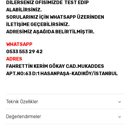
DİLERSENİZ OFİSİMİZDE TEST EDİP
ALABİLİRSİNİZ.
SORULARINIZ İÇİN WHATSAPP ÜZERİNDEN
İLETİŞİME GEÇEBİLİRSİNİZ.
ADRESİMİZ AŞAĞIDA BELİRTİLMİŞTİR.
WHATSAPP
0533 553 29 42
ADRES
FAHRETTİN KERİM GÖKAY CAD.MUKADDES
APT.NO:63 D:1 HASANPAŞA-KADIKÖY/İSTANBUL
Teknik Özellikler
Değerlendirmeler