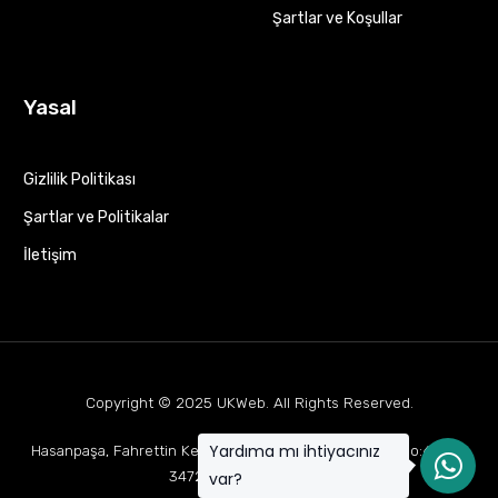
Şartlar ve Koşullar
Yasal
Gizlilik Politikası
Şartlar ve Politikalar
İletişim
Copyright © 2025
UKWeb
. All Rights Reserved.
Yardıma mı ihtiyacınız
Hasanpaşa, Fahrettin Kerim Gökay Cd Mukaddes Apt No:63 D:1,
34722 Kadıköy/İstanbul
var?