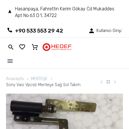
Hasanpaşa, Fahrettin Kerim Gökay Cd Mukaddes
Apt No:63 D:1, 34722
+90 533 553 29 42
Kullanıcı Girişi
Anasayfa
MENTEŞE
Sony Vaio Vpcsb Menteşe Sağ Sol Takım