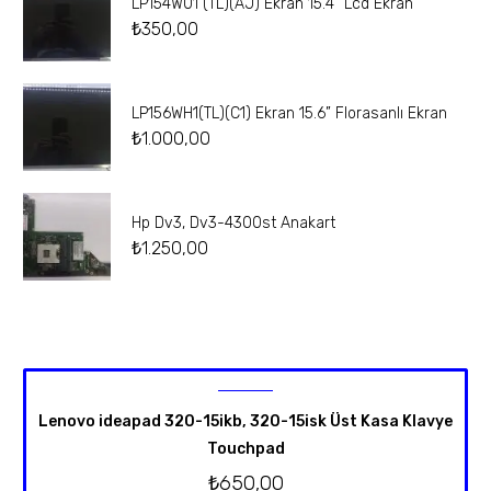
LP154W01 (TL)(AJ) Ekran 15.4” Lcd Ekran
₺
350,00
LP156WH1(TL)(C1) Ekran 15.6” Florasanlı Ekran
₺
1.000,00
Hp Dv3, Dv3-4300st Anakart
₺
1.250,00
Lenovo ideapad 320-15ikb, 320-15isk Üst Kasa Klavye
Touchpad
₺
650,00