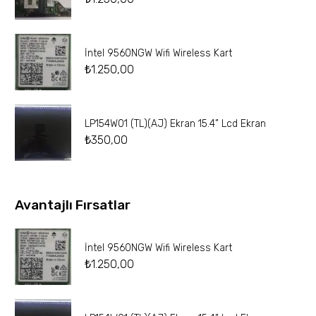
İntel 9560NGW Wifi Wireless Kart
₺
1.250,00
LP154W01 (TL)(AJ) Ekran 15.4” Lcd Ekran
₺
350,00
Avantajlı Fırsatlar
İntel 9560NGW Wifi Wireless Kart
₺
1.250,00