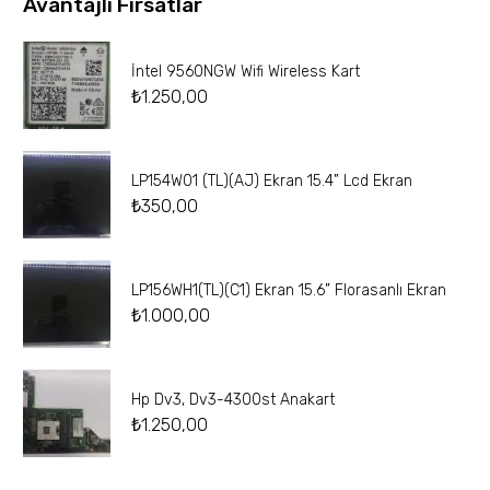
Avantajlı Fırsatlar
İntel 9560NGW Wifi Wireless Kart
₺
1.250,00
LP154W01 (TL)(AJ) Ekran 15.4” Lcd Ekran
₺
350,00
LP156WH1(TL)(C1) Ekran 15.6” Florasanlı Ekran
₺
1.000,00
Hp Dv3, Dv3-4300st Anakart
₺
1.250,00