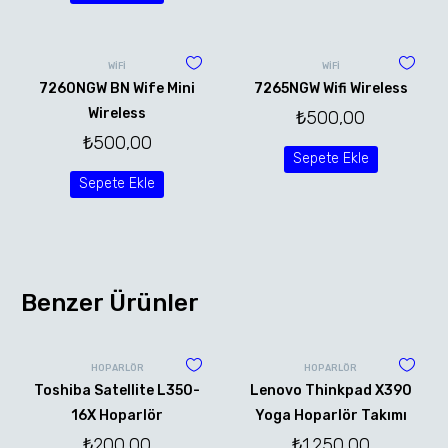
WİFİ
WİFİ
7260NGW BN Wife Mini
7265NGW Wifi Wireless
Wireless
₺
500,00
₺
500,00
Sepete Ekle
Sepete Ekle
Benzer Ürünler
HOPARLÖR
HOPARLÖR
Toshiba Satellite L350-
Lenovo Thinkpad X390
16X Hoparlör
Yoga Hoparlör Takımı
₺
200,00
₺
1.250,00