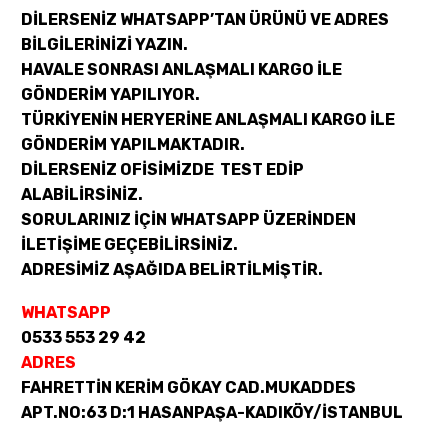
DİLERSENİZ WHATSAPP’TAN ÜRÜNÜ VE ADRES
BİLGİLERİNİZİ YAZIN.
HAVALE SONRASI ANLAŞMALI KARGO İLE
GÖNDERİM YAPILIYOR.
TÜRKİYENİN HERYERİNE ANLAŞMALI KARGO İLE
GÖNDERİM YAPILMAKTADIR.
DİLERSENİZ OFİSİMİZDE TEST EDİP
ALABİLİRSİNİZ.
SORULARINIZ İÇİN WHATSAPP ÜZERİNDEN
İLETİŞİME GEÇEBİLİRSİNİZ.
ADRESİMİZ AŞAĞIDA BELİRTİLMİŞTİR.
WHATSAPP
0533 553 29 42
ADRES
FAHRETTİN KERİM GÖKAY CAD.MUKADDES
APT.NO:63 D:1 HASANPAŞA-KADIKÖY/İSTANBUL