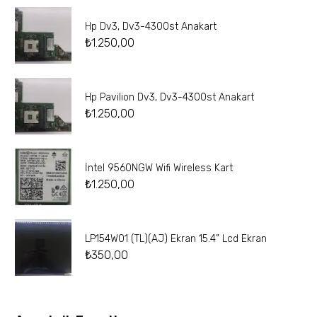
Hp Dv3, Dv3-4300st Anakart
₺
1.250,00
Hp Pavilion Dv3, Dv3-4300st Anakart
₺
1.250,00
İntel 9560NGW Wifi Wireless Kart
₺
1.250,00
LP154W01 (TL)(AJ) Ekran 15.4” Lcd Ekran
₺
350,00