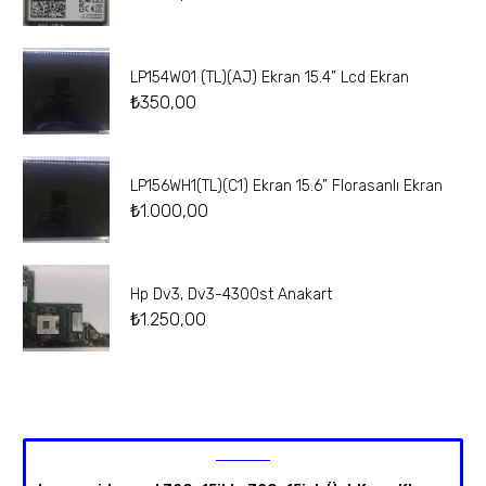
LP154W01 (TL)(AJ) Ekran 15.4” Lcd Ekran
₺
350,00
LP156WH1(TL)(C1) Ekran 15.6” Florasanlı Ekran
₺
1.000,00
Hp Dv3, Dv3-4300st Anakart
₺
1.250,00