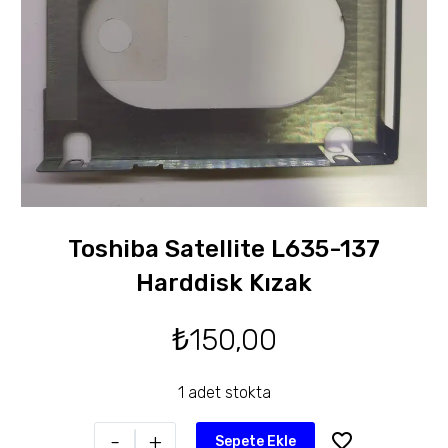
Toshiba Satellite L635-137
Harddisk Kızak
₺
150,00
1 adet stokta
-
+
Sepete Ekle