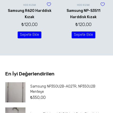
HDD KIZAK
HDD KIZAK
Samsung R620 Harddisk
Samsung NP-S3511
Kızak
Harddisk Kızak
₺
120,00
₺
120,00
Sepete Ekle
Sepete Ekle
En İyi Değerlendirilen
Samsung NP350U2B-A02TR, NP350U2B
Menteşe
₺
350,00