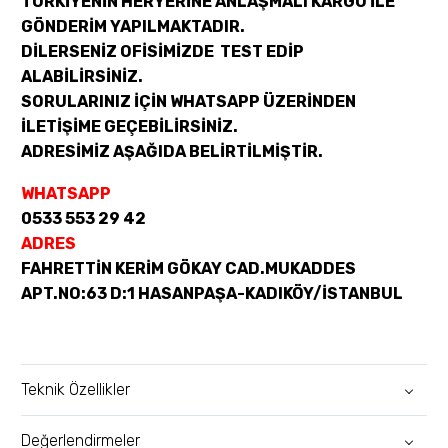
TÜRKİYENİN HERYERİNE ANLAŞMALI KARGO İLE
GÖNDERİM YAPILMAKTADIR.
DİLERSENİZ OFİSİMİZDE TEST EDİP
ALABİLİRSİNİZ.
SORULARINIZ İÇİN WHATSAPP ÜZERİNDEN
İLETİŞİME GEÇEBİLİRSİNİZ.
ADRESİMİZ AŞAĞIDA BELİRTİLMİŞTİR.
WHATSAPP
0533 553 29 42
ADRES
FAHRETTİN KERİM GÖKAY CAD.MUKADDES
APT.NO:63 D:1 HASANPAŞA-KADIKÖY/İSTANBUL
Teknik Özellikler
Değerlendirmeler