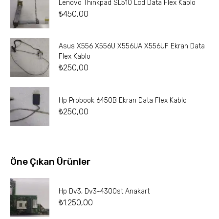
Lenovo Thinkpad SL510 Lcd Data Flex Kablo
₺
450,00
Asus X556 X556U X556UA X556UF Ekran Data
Flex Kablo
₺
250,00
Hp Probook 6450B Ekran Data Flex Kablo
₺
250,00
Öne Çıkan Ürünler
Hp Dv3, Dv3-4300st Anakart
₺
1.250,00