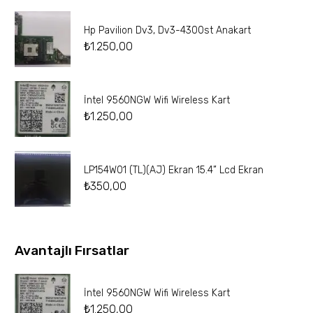
Hp Pavilion Dv3, Dv3-4300st Anakart
₺
1.250,00
İntel 9560NGW Wifi Wireless Kart
₺
1.250,00
LP154W01 (TL)(AJ) Ekran 15.4” Lcd Ekran
₺
350,00
Avantajlı Fırsatlar
İntel 9560NGW Wifi Wireless Kart
₺
1.250,00