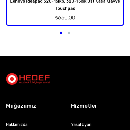
Lenovo ideapad 320-15ikb, 320-15isk Üst Kasa Klavye
Touchpad
₺
650,00
Mağazamız
Hizmetler
Hakkımızda
Yasal Uyarı