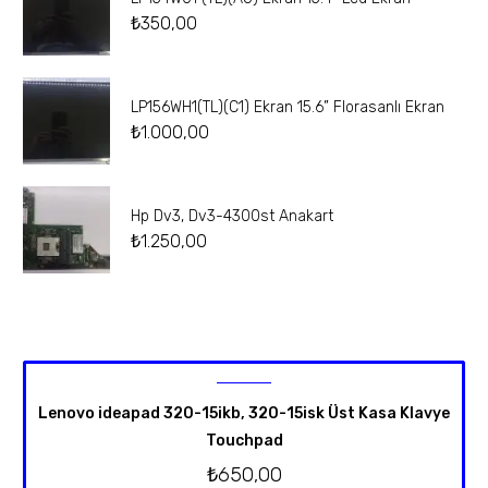
₺
350,00
LP156WH1(TL)(C1) Ekran 15.6” Florasanlı Ekran
₺
1.000,00
Hp Dv3, Dv3-4300st Anakart
₺
1.250,00
Lenovo ideapad 320-15ikb, 320-15isk Üst Kasa Klavye
Touchpad
₺
650,00