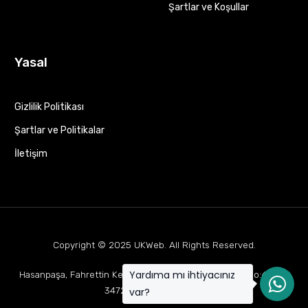
Şartlar ve Koşullar
Yasal
Gizlilik Politikası
Şartlar ve Politikalar
İletişim
Copyright © 2025
UKWeb
. All Rights Reserved.
Yardıma mı ihtiyacınız
Hasanpaşa, Fahrettin Kerim Gökay Cd Mukaddes Apt No:63 D:1,
34722 Kadıköy/İstanbul
var?