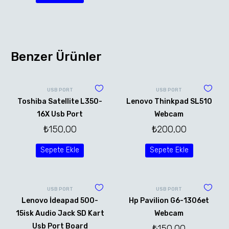
Benzer Ürünler
USB PORT
USB PORT
Toshiba Satellite L350-
Lenovo Thinkpad SL510
16X Usb Port
Webcam
₺
150,00
₺
200,00
Sepete Ekle
Sepete Ekle
USB PORT
USB PORT
Lenovo İdeapad 500-
Hp Pavilion G6-1306et
15isk Audio Jack SD Kart
Webcam
Usb Port Board
₺
150,00