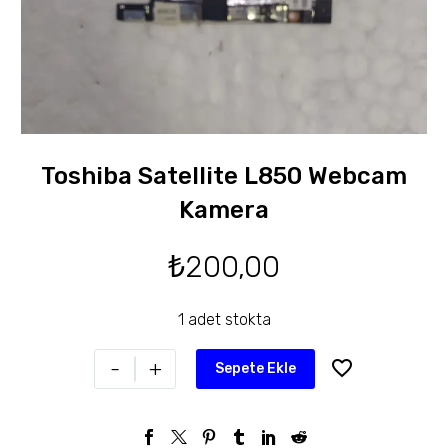
Toshiba Satellite L850 Webcam
Kamera
₺
200,00
1 adet stokta
-
+
Sepete Ekle