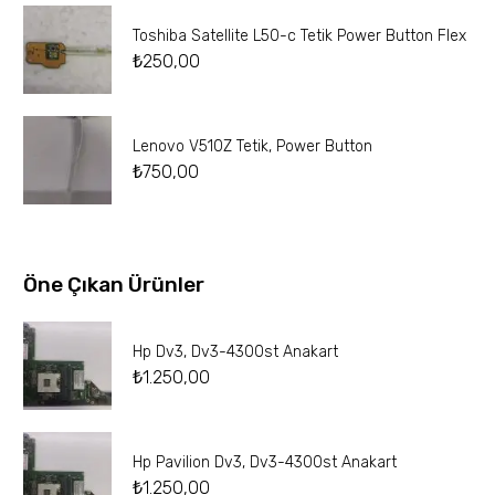
Toshiba Satellite L50-c Tetik Power Button Flex
₺
250,00
Lenovo V510Z Tetik, Power Button
₺
750,00
Öne Çıkan Ürünler
Hp Dv3, Dv3-4300st Anakart
₺
1.250,00
Hp Pavilion Dv3, Dv3-4300st Anakart
₺
1.250,00