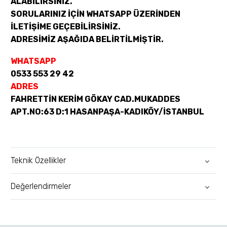
ALABİLİRSİNİZ.
SORULARINIZ İÇİN WHATSAPP ÜZERİNDEN
İLETİŞİME GEÇEBİLİRSİNİZ.
ADRESİMİZ AŞAĞIDA BELİRTİLMİŞTİR.
WHATSAPP
0533 553 29 42
ADRES
FAHRETTİN KERİM GÖKAY CAD.MUKADDES
APT.NO:63 D:1 HASANPAŞA-KADIKÖY/İSTANBUL
Teknik Özellikler
Değerlendirmeler