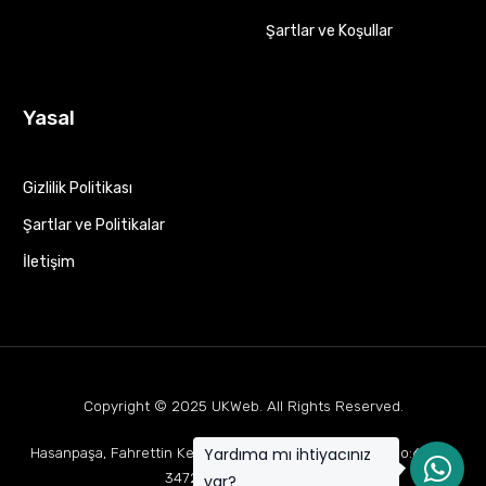
Şartlar ve Koşullar
Yasal
Gizlilik Politikası
Şartlar ve Politikalar
İletişim
Copyright © 2025
UKWeb
. All Rights Reserved.
Yardıma mı ihtiyacınız
Hasanpaşa, Fahrettin Kerim Gökay Cd Mukaddes Apt No:63 D:1,
34722 Kadıköy/İstanbul
var?