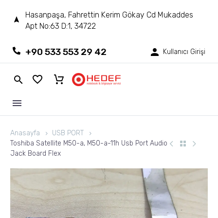
Hasanpaşa, Fahrettin Kerim Gökay Cd Mukaddes
Apt No:63 D:1, 34722
+90 533 553 29 42
Kullanıcı Girişi
Anasayfa
USB PORT
Toshiba Satellite M50-a, M50-a-11h Usb Port Audio
Jack Board Flex