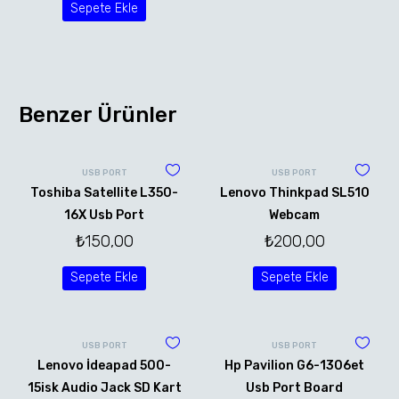
Sepete Ekle
Benzer Ürünler
USB PORT
USB PORT
Toshiba Satellite L350-
Lenovo Thinkpad SL510
16X Usb Port
Webcam
₺
150,00
₺
200,00
Sepete Ekle
Sepete Ekle
USB PORT
USB PORT
Lenovo İdeapad 500-
Hp Pavilion G6-1306et
15isk Audio Jack SD Kart
Usb Port Board