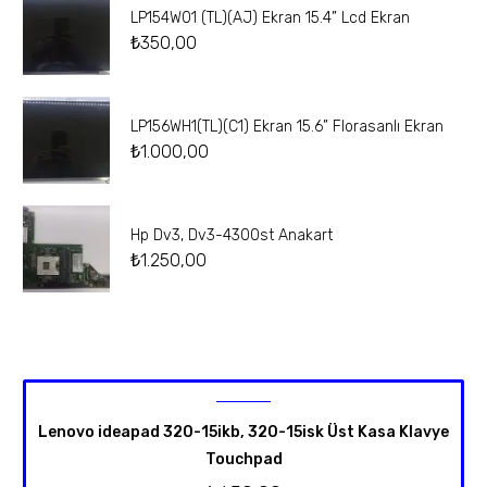
LP154W01 (TL)(AJ) Ekran 15.4” Lcd Ekran
₺
350,00
LP156WH1(TL)(C1) Ekran 15.6” Florasanlı Ekran
₺
1.000,00
Hp Dv3, Dv3-4300st Anakart
₺
1.250,00
Lenovo ideapad 320-15ikb, 320-15isk Üst Kasa Klavye
Touchpad