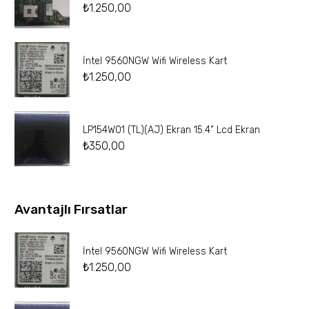
₺
1.250,00
İntel 9560NGW Wifi Wireless Kart
₺
1.250,00
LP154W01 (TL)(AJ) Ekran 15.4” Lcd Ekran
₺
350,00
Avantajlı Fırsatlar
İntel 9560NGW Wifi Wireless Kart
₺
1.250,00