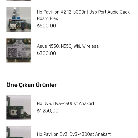
Hp Pavillion X2 12-b000nt Usb Port Audio Jack
Board Flex
₺
500,00
Asus N550, N550j Wifi, Wireless
₺
300,00
Öne Çıkan Ürünler
Hp Dv3, Dv3-4300st Anakart
₺
1.250,00
Hp Pavilion Dv3, Dv3-4300st Anakart