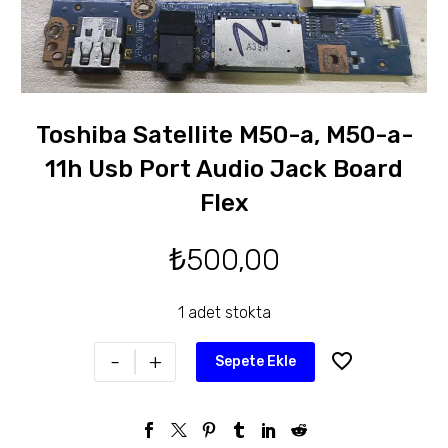
Toshiba Satellite M50-a, M50-a-
11h Usb Port Audio Jack Board
Flex
₺
500,00
1 adet stokta
-
+
Sepete Ekle