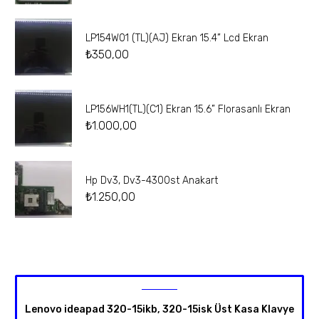
LP154W01 (TL)(AJ) Ekran 15.4” Lcd Ekran
₺
350,00
LP156WH1(TL)(C1) Ekran 15.6” Florasanlı Ekran
₺
1.000,00
Hp Dv3, Dv3-4300st Anakart
₺
1.250,00
Lenovo ideapad 320-15ikb, 320-15isk Üst Kasa Klavye