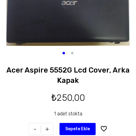
Acer Aspire 5552G Lcd Cover, Arka
Kapak
₺
250,00
1 adet stokta
-
+
Sepete Ekle