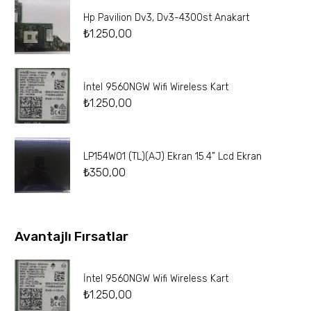
Hp Pavilion Dv3, Dv3-4300st Anakart
₺
1.250,00
İntel 9560NGW Wifi Wireless Kart
₺
1.250,00
LP154W01 (TL)(AJ) Ekran 15.4” Lcd Ekran
₺
350,00
Avantajlı Fırsatlar
İntel 9560NGW Wifi Wireless Kart
₺
1.250,00