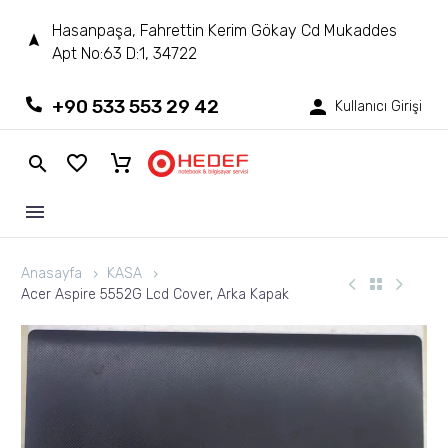
Hasanpaşa, Fahrettin Kerim Gökay Cd Mukaddes
Apt No:63 D:1, 34722
+90 533 553 29 42
Kullanıcı Girişi
Anasayfa
KASA
Acer Aspire 5552G Lcd Cover, Arka Kapak