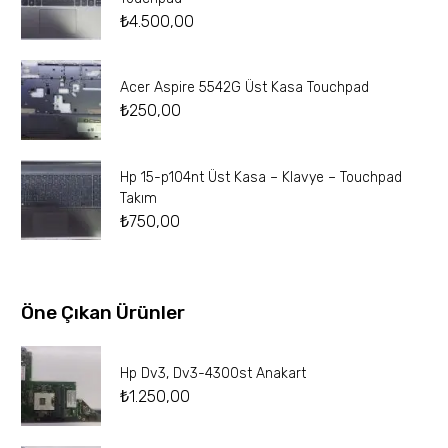
₺
4.500,00
Acer Aspire 5542G Üst Kasa Touchpad
₺
250,00
Hp 15-p104nt Üst Kasa – Klavye – Touchpad
Takım
₺
750,00
Öne Çıkan Ürünler
Hp Dv3, Dv3-4300st Anakart
₺
1.250,00