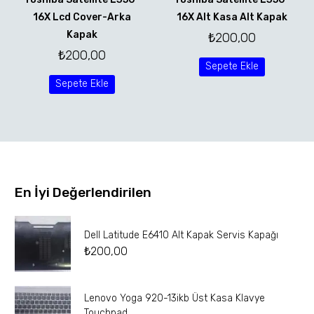
16X Lcd Cover-Arka
16X Alt Kasa Alt Kapak
Kapak
₺
200,00
₺
200,00
Sepete Ekle
Sepete Ekle
En İyi Değerlendirilen
Dell Latitude E6410 Alt Kapak Servis Kapağı
₺
200,00
Lenovo Yoga 920-13ikb Üst Kasa Klavye
Touchpad