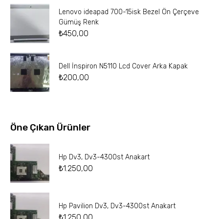
Lenovo ideapad 700-15isk Bezel Ön Çerçeve
Gümüş Renk
₺
450,00
Dell İnspiron N5110 Lcd Cover Arka Kapak
₺
200,00
Öne Çıkan Ürünler
Hp Dv3, Dv3-4300st Anakart
₺
1.250,00
Hp Pavilion Dv3, Dv3-4300st Anakart
₺
1.250,00