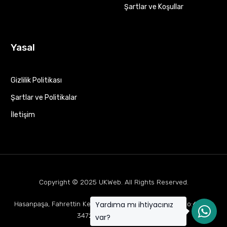
Şartlar ve Koşullar
Yasal
Gizlilik Politikası
Şartlar ve Politikalar
İletişim
Copyright © 2025
UKWeb
. All Rights Reserved.
Yardıma mı ihtiyacınız
Hasanpaşa, Fahrettin Kerim Gökay Cd Mukaddes Apt No:63 D:1,
34722 Kadıköy/İstanbul
var?