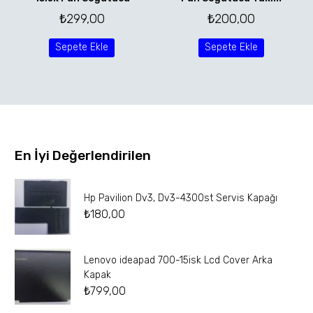
₺
299,00
₺
200,00
Sepete Ekle
Sepete Ekle
En İyi Değerlendirilen
Hp Pavilion Dv3, Dv3-4300st Servis Kapağı
₺
180,00
Lenovo ideapad 700-15isk Lcd Cover Arka
Kapak
₺
799,00