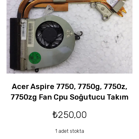
Acer Aspire 7750, 7750g, 7750z,
7750zg Fan Cpu Soğutucu Takım
₺
250,00
1 adet stokta