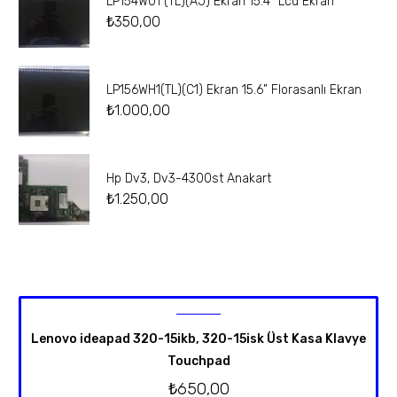
LP154W01 (TL)(AJ) Ekran 15.4” Lcd Ekran
₺
350,00
LP156WH1(TL)(C1) Ekran 15.6” Florasanlı Ekran
₺
1.000,00
Hp Dv3, Dv3-4300st Anakart
₺
1.250,00
Lenovo ideapad 320-15ikb, 320-15isk Üst Kasa Klavye
Touchpad
₺
650,00