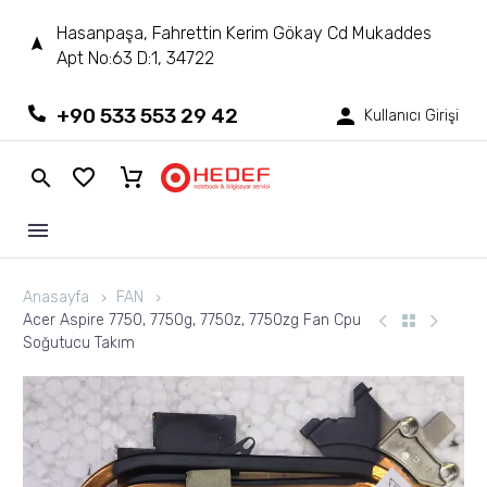
Hasanpaşa, Fahrettin Kerim Gökay Cd Mukaddes
Apt No:63 D:1, 34722
+90 533 553 29 42
Kullanıcı Girişi
Anasayfa
FAN
Acer Aspire 7750, 7750g, 7750z, 7750zg Fan Cpu
Soğutucu Takım