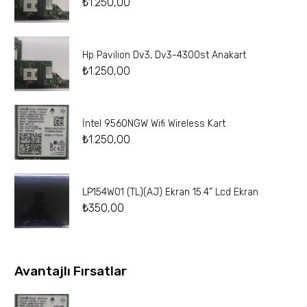
₺
1.250,00
Hp Pavilion Dv3, Dv3-4300st Anakart
₺
1.250,00
İntel 9560NGW Wifi Wireless Kart
₺
1.250,00
LP154W01 (TL)(AJ) Ekran 15.4” Lcd Ekran
₺
350,00
Avantajlı Fırsatlar