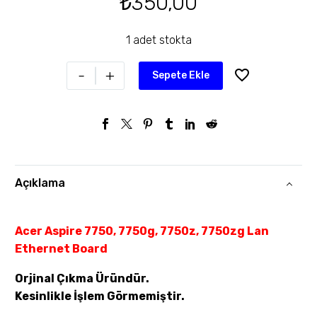
₺
350,00
1 adet stokta
-
+
Sepete Ekle
Açıklama
Acer Aspire 7750, 7750g, 7750z, 7750zg Lan
Ethernet Board
Orjinal Çıkma Üründür.
Kesinlikle İşlem Görmemiştir.