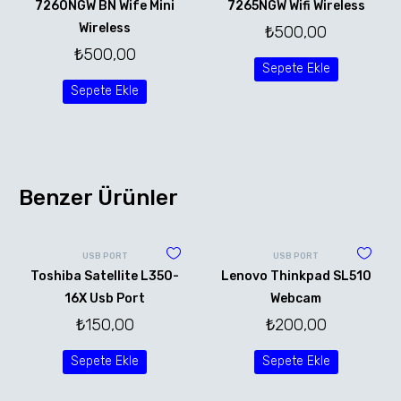
7260NGW BN Wife Mini
7265NGW Wifi Wireless
Wireless
₺
500,00
₺
500,00
Sepete Ekle
Sepete Ekle
Benzer Ürünler
USB PORT
USB PORT
Toshiba Satellite L350-
Lenovo Thinkpad SL510
16X Usb Port
Webcam
₺
150,00
₺
200,00
Sepete Ekle
Sepete Ekle