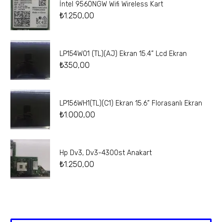
İntel 9560NGW Wifi Wireless Kart
₺
1.250,00
LP154W01 (TL)(AJ) Ekran 15.4” Lcd Ekran
₺
350,00
LP156WH1(TL)(C1) Ekran 15.6” Florasanlı Ekran
₺
1.000,00
Hp Dv3, Dv3-4300st Anakart
₺
1.250,00