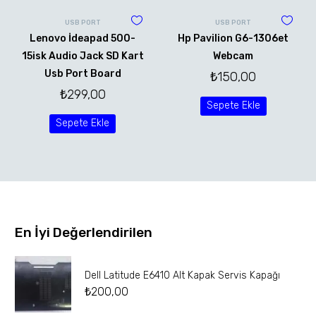
USB PORT
USB PORT
Lenovo İdeapad 500-
Hp Pavilion G6-1306et
15isk Audio Jack SD Kart
Webcam
Usb Port Board
₺
150,00
₺
299,00
Sepete Ekle
Sepete Ekle
En İyi Değerlendirilen
Dell Latitude E6410 Alt Kapak Servis Kapağı
₺
200,00