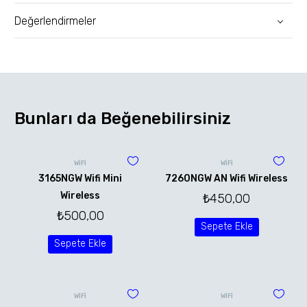
Değerlendirmeler
Bunları da Beğenebilirsiniz
WİFİ
WİFİ
3165NGW Wifi Mini
7260NGW AN Wifi Wireless
Wireless
₺
450,00
₺
500,00
Sepete Ekle
Sepete Ekle
WİFİ
WİFİ