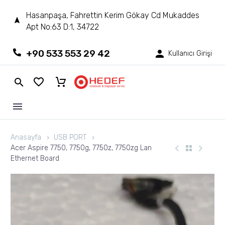
Hasanpaşa, Fahrettin Kerim Gökay Cd Mukaddes
Apt No:63 D:1, 34722
+90 533 553 29 42
Kullanıcı Girişi
Anasayfa
USB PORT
Acer Aspire 7750, 7750g, 7750z, 7750zg Lan
Ethernet Board