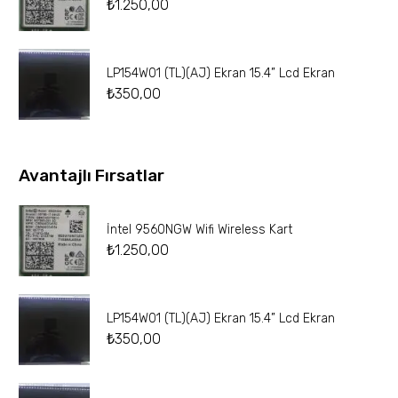
₺
1.250,00
LP154W01 (TL)(AJ) Ekran 15.4” Lcd Ekran
₺
350,00
Avantajlı Fırsatlar
İntel 9560NGW Wifi Wireless Kart
₺
1.250,00
LP154W01 (TL)(AJ) Ekran 15.4” Lcd Ekran
₺
350,00