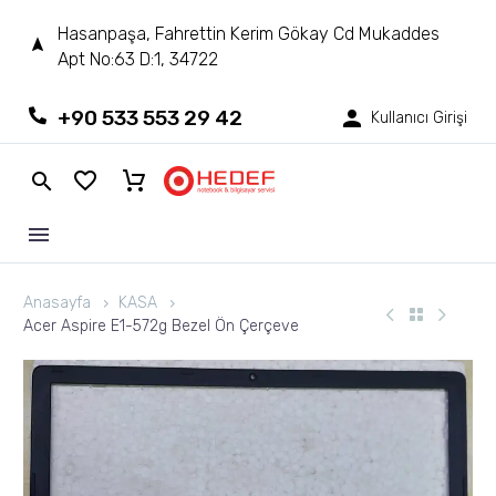
Hasanpaşa, Fahrettin Kerim Gökay Cd Mukaddes
Apt No:63 D:1, 34722
+90 533 553 29 42
Kullanıcı Girişi
Anasayfa
KASA
Acer Aspire E1-572g Bezel Ön Çerçeve