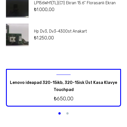
LP156WH1(TL)(C1) Ekran 15.6” Florasanlı Ekran
₺
1.000,00
Hp Dv3, Dv3-4300st Anakart
₺
1.250,00
Lenovo ideapad 320-15ikb, 320-15isk Üst Kasa Klavye
Touchpad
₺
650,00