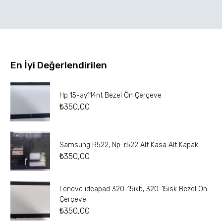
En İyi Değerlendirilen
Hp 15-ay114nt Bezel Ön Çerçeve
₺
350,00
Samsung R522, Np-r522 Alt Kasa Alt Kapak
₺
350,00
Lenovo ideapad 320-15ikb, 320-15isk Bezel Ön
Çerçeve
₺
350,00