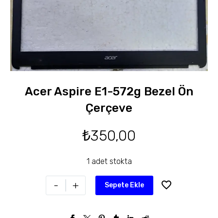
Acer Aspire E1-572g Bezel Ön
Çerçeve
₺
350,00
1 adet stokta
-
+
Sepete Ekle