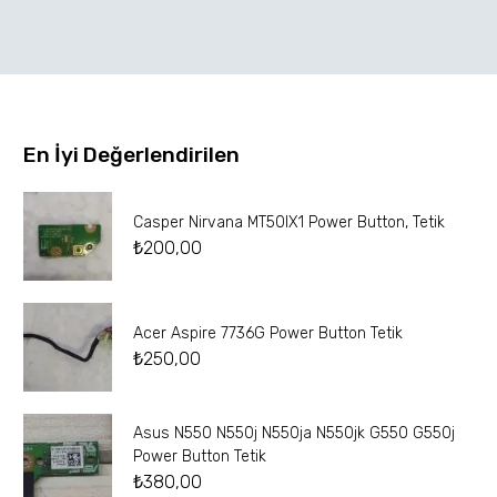
En İyi Değerlendirilen
Casper Nirvana MT50IX1 Power Button, Tetik
₺
200,00
Acer Aspire 7736G Power Button Tetik
₺
250,00
Asus N550 N550j N550ja N550jk G550 G550j
Power Button Tetik
₺
380,00