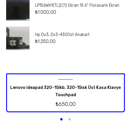
LP156WH1(TL)(C1) Ekran 15.6” Florasanlı Ekran
₺
1.000,00
Hp Dv3, Dv3-4300st Anakart
₺
1.250,00
Lenovo ideapad 320-15ikb, 320-15isk Üst Kasa Klavye
Touchpad
₺
650,00