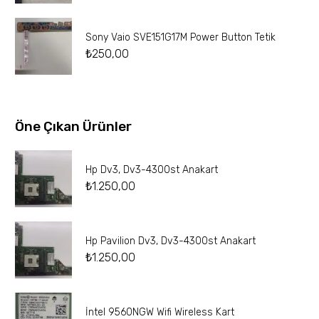
Sony Vaio SVE151G17M Power Button Tetik
₺
250,00
Öne Çıkan Ürünler
Hp Dv3, Dv3-4300st Anakart
₺
1.250,00
Hp Pavilion Dv3, Dv3-4300st Anakart
₺
1.250,00
İntel 9560NGW Wifi Wireless Kart