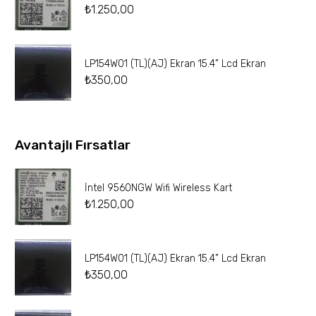
₺
1.250,00
LP154W01 (TL)(AJ) Ekran 15.4” Lcd Ekran
₺
350,00
Avantajlı Fırsatlar
İntel 9560NGW Wifi Wireless Kart
₺
1.250,00
LP154W01 (TL)(AJ) Ekran 15.4” Lcd Ekran
₺
350,00