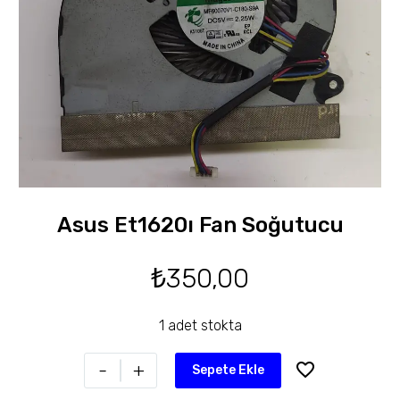
Asus Et1620ı Fan Soğutucu
₺
350,00
1 adet stokta
-
+
Sepete Ekle