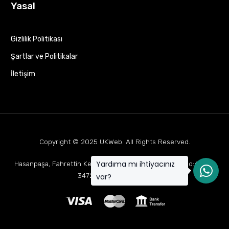
Yasal
Gizlilik Politikası
Şartlar ve Politikalar
İletişim
Copyright © 2025
UKWeb
. All Rights Reserved.
Yardıma mı ihtiyacınız
Hasanpaşa, Fahrettin Kerim Gökay Cd Mukaddes Apt No:63 D:1,
34722 Kadıköy/İstanbul
var?