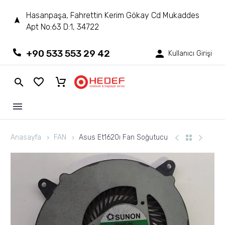
Hasanpaşa, Fahrettin Kerim Gökay Cd Mukaddes
Apt No:63 D:1, 34722
+90 533 553 29 42
Kullanıcı Girişi
Anasayfa
FAN
Asus Et1620ı Fan Soğutucu