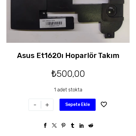
Asus Et1620ı Hoparlör Takım
₺
500,00
1 adet stokta
-
+
Sepete Ekle