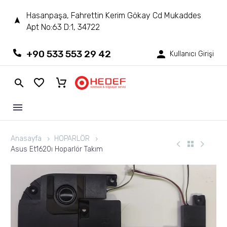
Hasanpaşa, Fahrettin Kerim Gökay Cd Mukaddes
Apt No:63 D:1, 34722
+90 533 553 29 42
Kullanıcı Girişi
Anasayfa
HOPARLÖR
Asus Et1620ı Hoparlör Takım