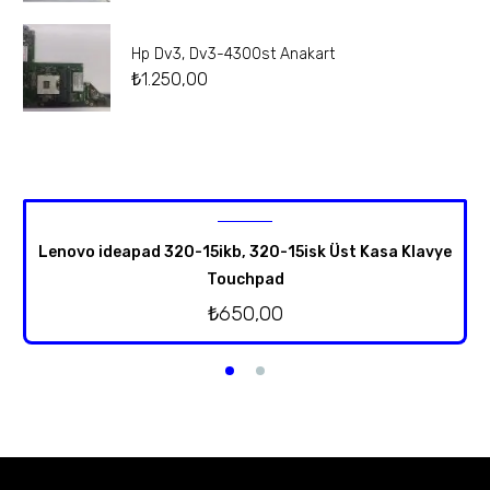
Hp Dv3, Dv3-4300st Anakart
₺
1.250,00
Lenovo ideapad 320-15ikb, 320-15isk Üst Kasa Klavye
Touchpad
₺
650,00