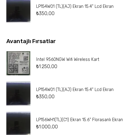
LP154W01 (TL)(AJ) Ekran 15.4” Lcd Ekran
₺
350,00
Avantajlı Fırsatlar
İntel 9560NGW Wifi Wireless Kart
₺
1.250,00
LP154W01 (TL)(AJ) Ekran 15.4” Lcd Ekran
₺
350,00
LP156WH1(TL)(C1) Ekran 15.6” Florasanlı Ekran
₺
1.000,00