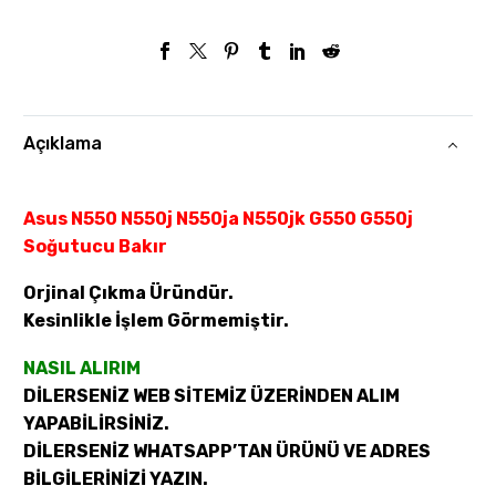
Açıklama
Asus N550 N550j N550ja N550jk G550 G550j
Soğutucu Bakır
Orjinal Çıkma Üründür.
Kesinlikle İşlem Görmemiştir.
NASIL ALIRIM
DİLERSENİZ WEB SİTEMİZ ÜZERİNDEN ALIM
YAPABİLİRSİNİZ.
DİLERSENİZ WHATSAPP’TAN ÜRÜNÜ VE ADRES
BİLGİLERİNİZİ YAZIN.