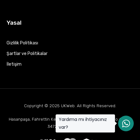
Yasal
Gizlilik Politikası
Şartlar ve Politikalar
İletişim
Copyright © 2025
UKWeb
. All Rights Reserved.
Yardıma mı ihtiyacınız
Hasanpaşa, Fahrettin Kerim Gökay Cd Mukaddes Apt No:63 D:1,
34722 Kadıköy/İstanbul
var?