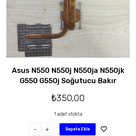
Asus N550 N550j N550ja N550jk
G550 G550j Soğutucu Bakır
₺
350,00
1 adet stokta
-
+
Sepete Ekle