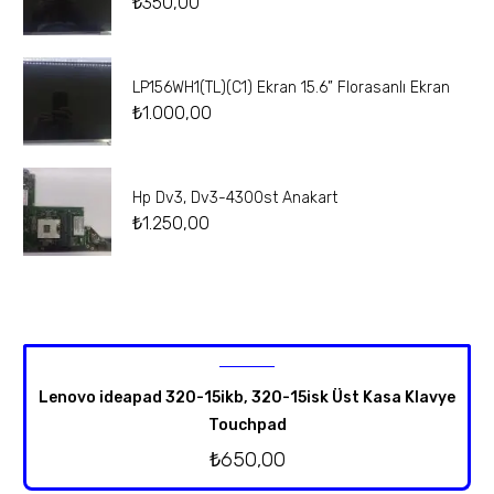
₺
350,00
LP156WH1(TL)(C1) Ekran 15.6” Florasanlı Ekran
₺
1.000,00
Hp Dv3, Dv3-4300st Anakart
₺
1.250,00
Lenovo ideapad 320-15ikb, 320-15isk Üst Kasa Klavye
Touchpad
₺
650,00