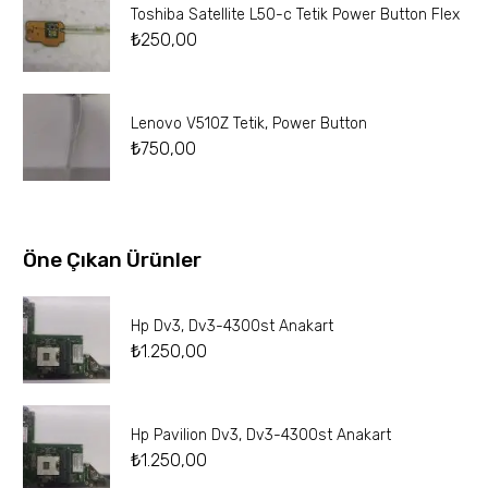
Toshiba Satellite L50-c Tetik Power Button Flex
₺
250,00
Lenovo V510Z Tetik, Power Button
₺
750,00
Öne Çıkan Ürünler
Hp Dv3, Dv3-4300st Anakart
₺
1.250,00
Hp Pavilion Dv3, Dv3-4300st Anakart
₺
1.250,00