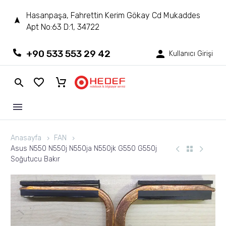
Hasanpaşa, Fahrettin Kerim Gökay Cd Mukaddes
Apt No:63 D:1, 34722
+90 533 553 29 42
Kullanıcı Girişi
Anasayfa
FAN
Asus N550 N550j N550ja N550jk G550 G550j
Soğutucu Bakır