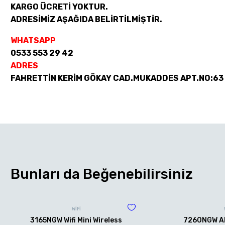
KARGO ÜCRETİ YOKTUR.
ADRESİMİZ AŞAĞIDA BELİRTİLMİŞTİR.
WHATSAPP
0533 553 29 42
ADRES
FAHRETTİN KERİM GÖKAY CAD.MUKADDES APT.NO:63
Bunları da Beğenebilirsiniz
WİFİ
3165NGW Wifi Mini Wireless
7260NGW AN 