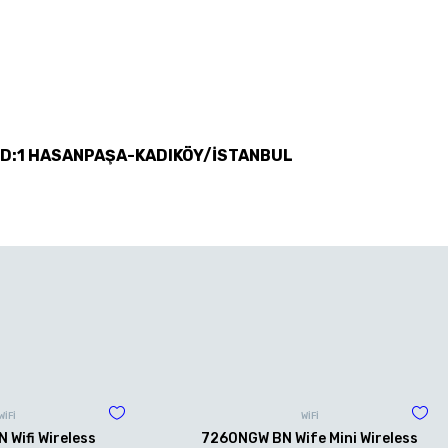
 D:1 HASANPAŞA-KADIKÖY/İSTANBUL
WİFİ
WİFİ
Wifi Wireless
7260NGW BN Wife Mini Wireless