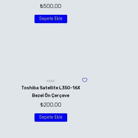
₺
500,00
Sepete Ekle
KASA
Toshiba Satellite L350-16X
Bezel Ön Çerçeve
₺
200,00
Sepete Ekle