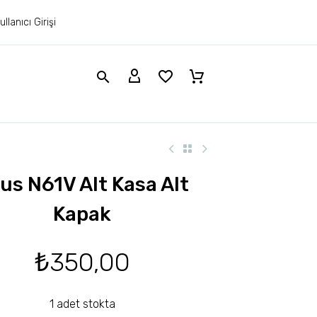
ullanıcı Girişi
us N61V Alt Kasa Alt
Kapak
₺
350,00
1 adet stokta