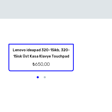
Lenovo ideapad 320-15ikb, 320-
Lenovo İdeapad
15isk Üst Kasa Klavye Touchpad
Hoparl
₺
650,00
₺
250,