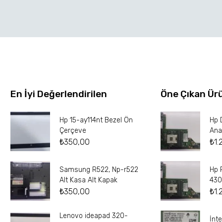
En İyi Değerlendirilen
Öne Çıkan Ür
Hp 15-ay114nt Bezel Ön
Hp 
Çerçeve
Ana
₺
350,00
₺
1.
Samsung R522, Np-r522
Hp 
Alt Kasa Alt Kapak
430
₺
350,00
₺
1.
Lenovo ideapad 320-
İnt