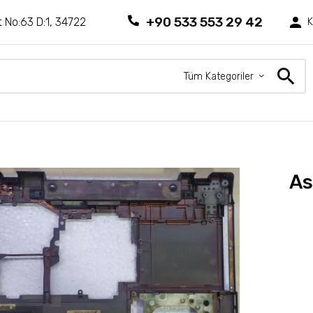
+90 533 553 29 42
 No:63 D:1, 34722
K
Tüm Kategoriler
As