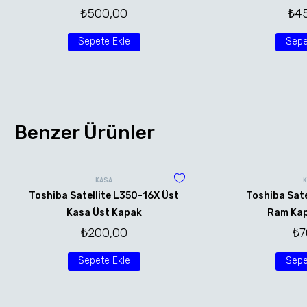
₺
500,00
₺
4
Sepete Ekle
Sepe
Benzer Ürünler
KASA
Toshiba Satellite L350-16X Üst
Toshiba Sate
Kasa Üst Kapak
Ram Kap
₺
200,00
₺
7
Sepete Ekle
Sepe