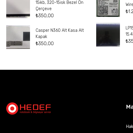
15ikb, 320-15isk Bezel Ön
Wir
Çerçeve
₺
1.
₺
350,00
LP1
Casper N360 Alt Kasa Alt
15.
Kapak
₺
3
₺
350,00
M
Hak