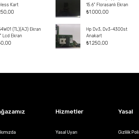
eless Kart
15.6” Florasanlı Ekran
250,00
₺
1.000,00
54W01 (TL)(AJ) Ekran
Hp Dv3, Dv3-4300st
4” Lcd Ekran
Anakart
50,00
₺
1.250,00
ağazamız
Hizmetler
Yasal
kımızda
Yasal Uyarı
Gizlilik Pol