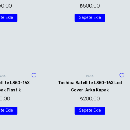
50,00
₺
500,00
te Ekle
Sepete Ekle
KASA
KASA
llite L350-16X
Toshiba Satellite L350-16X Lcd
ak Plastik
Cover-Arka Kapak
0,00
₺
200,00
te Ekle
Sepete Ekle