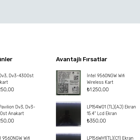
ünler
Avantajlı Fırsatlar
Dv3, Dv3-4300st
İntel 9560NGW Wifi
kart
Wireless Kart
250,00
₺
1.250,00
Pavilion Dv3, Dv3-
LP154W01 (TL)(AJ) Ekran
0st Anakart
15.4” Lcd Ekran
250,00
₺
350,00
el 9560NGW Wifi
LP156WH1(TL)(C1) Ekran