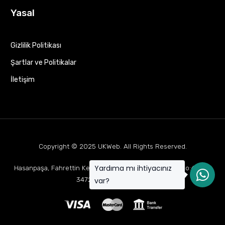
Yasal
Gizlilik Politikası
Şartlar ve Politikalar
İletişim
Copyright © 2025
UKWeb
. All Rights Reserved.
Yardıma mı ihtiyacınız
Hasanpaşa, Fahrettin Kerim Gökay Cd Mukaddes Apt No:63 D:1,
34722 Kadıköy/İstanbul
var?