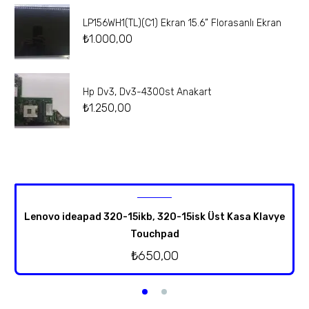
LP156WH1(TL)(C1) Ekran 15.6” Florasanlı Ekran
₺
1.000,00
Hp Dv3, Dv3-4300st Anakart
₺
1.250,00
Lenovo ideapad 320-15ikb, 320-15isk Üst Kasa Klavye
Touchpad
₺
650,00