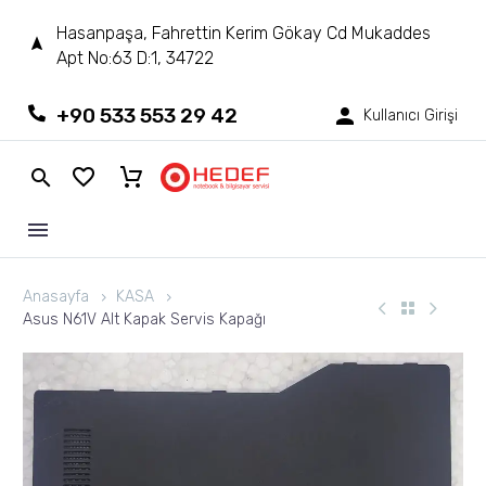
Hasanpaşa, Fahrettin Kerim Gökay Cd Mukaddes
Apt No:63 D:1, 34722
+90 533 553 29 42
Kullanıcı Girişi
Anasayfa
KASA
Asus N61V Alt Kapak Servis Kapağı