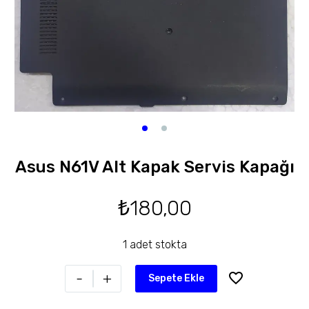
Asus N61V Alt Kapak Servis Kapağı
₺
180,00
1 adet stokta
-
+
Sepete Ekle