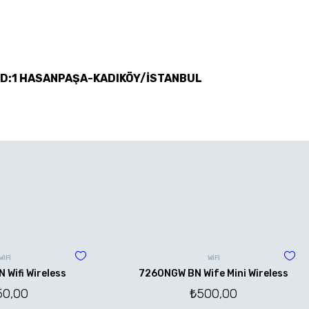
 D:1 HASANPAŞA-KADIKÖY/İSTANBUL
WİFİ
WİFİ
Wifi Wireless
7260NGW BN Wife Mini Wireless
50,00
₺
500,00