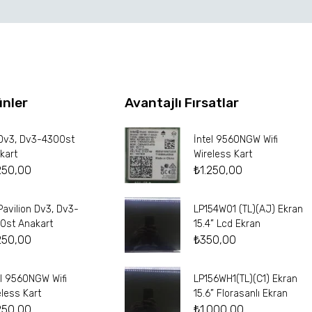
ünler
Avantajlı Fırsatlar
Dv3, Dv3-4300st
İntel 9560NGW Wifi
kart
Wireless Kart
250,00
₺
1.250,00
Pavilion Dv3, Dv3-
LP154W01 (TL)(AJ) Ekran
0st Anakart
15.4” Lcd Ekran
250,00
₺
350,00
el 9560NGW Wifi
LP156WH1(TL)(C1) Ekran
eless Kart
15.6” Florasanlı Ekran
250,00
₺
1.000,00