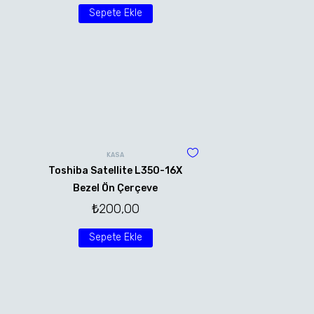
Sepete Ekle
KASA
Toshiba Satellite L350-16X
Bezel Ön Çerçeve
₺
200,00
Sepete Ekle