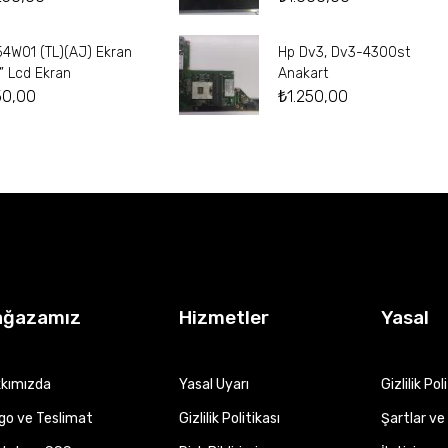
54W01 (TL)(AJ) Ekran
Hp Dv3, Dv3-4300st
4” Lcd Ekran
Anakart
50,00
₺
1.250,00
ağazamız
Hizmetler
Yasal
kımızda
Yasal Uyarı
Gizlilik Pol
go ve Teslimat
Gizlilik Politikası
Şartlar ve 