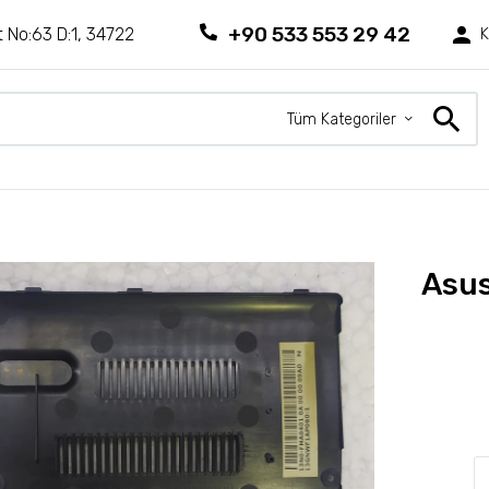
+90 533 553 29 42
 No:63 D:1, 34722
K
Tüm Kategoriler
Asus