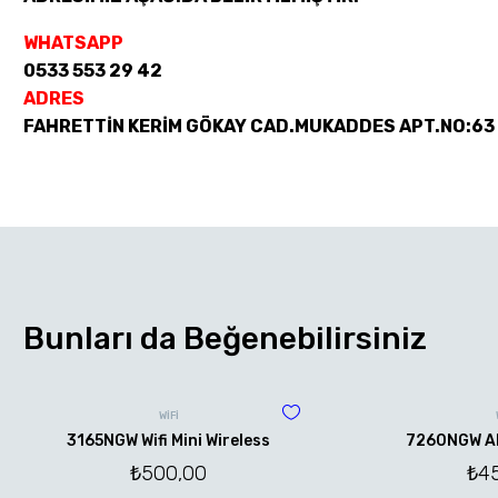
WHATSAPP
0533 553 29 42
ADRES
FAHRETTİN KERİM GÖKAY CAD.MUKADDES APT.NO:63
Bunları da Beğenebilirsiniz
WİFİ
3165NGW Wifi Mini Wireless
7260NGW AN 
₺
500,00
₺
4