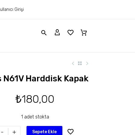
ullanıcı Girişi
 N61V Harddisk Kapak
₺
180,00
1 adet stokta
-
+
Sepete Ekle