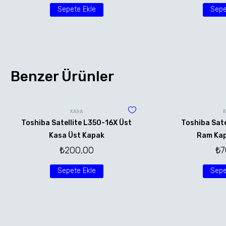
Sepete Ekle
Sepe
Benzer Ürünler
KASA
Toshiba Satellite L350-16X Üst
Toshiba Sate
Kasa Üst Kapak
Ram Kap
₺
200,00
₺
7
Sepete Ekle
Sepe