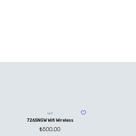
WİFİ
7265NGW Wifi Wireless
₺
500,00