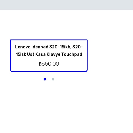
Lenovo ideapad 320-15ikb, 320-
Sony Vaio Vpcf2 Dc
15isk Üst Kasa Klavye Touchpad
₺
200,
₺
650,00