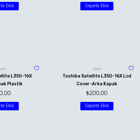
te Ekle
Sepete Ekle
KASA
KASA
llite L350-16X
Toshiba Satellite L350-16X Lcd
ak Plastik
Cover-Arka Kapak
0,00
₺
200,00
te Ekle
Sepete Ekle