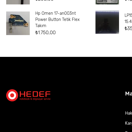
Hp Omen 17-an003nt
LP1
Power Button Tetik Flex
15.
Takım
₺
3
₺
1.750,00
M
Hak
Kar