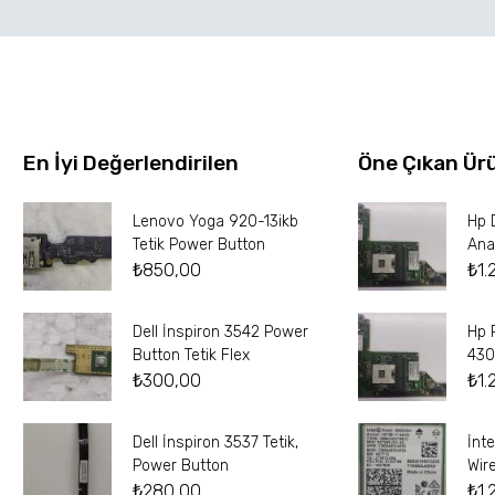
En İyi Değerlendirilen
Öne Çıkan Ür
Lenovo Yoga 920-13ikb
Hp 
Tetik Power Button
Ana
₺
850,00
₺
1.
Dell İnspiron 3542 Power
Hp 
Button Tetik Flex
430
₺
300,00
₺
1.
Dell İnspiron 3537 Tetik,
İnt
Power Button
Wir
₺
280,00
₺
1.