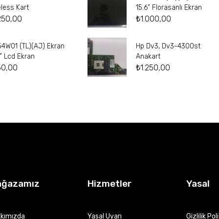
eless Kart
15.6” Florasanlı Ekran
250,00
₺
1.000,00
54W01 (TL)(AJ) Ekran
Hp Dv3, Dv3-4300st
4” Lcd Ekran
Anakart
50,00
₺
1.250,00
ağazamız
Hizmetler
Yasal
kımızda
Yasal Uyarı
Gizlilik Pol