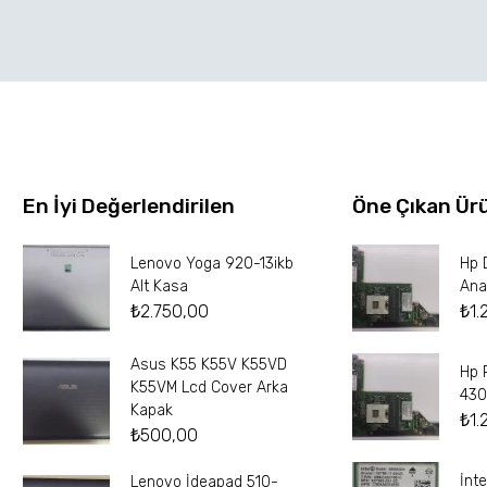
En İyi Değerlendirilen
Öne Çıkan Ür
Lenovo Yoga 920-13ikb
Hp 
Alt Kasa
Ana
₺
2.750,00
₺
1.
Asus K55 K55V K55VD
Hp 
K55VM Lcd Cover Arka
430
Kapak
₺
1.
₺
500,00
İnt
Lenovo İdeapad 510-