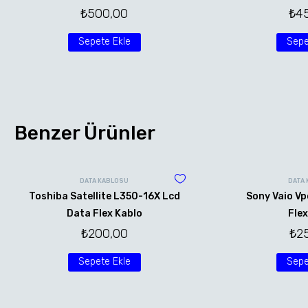
₺
500,00
₺
4
Sepete Ekle
Sepe
Benzer Ürünler
DATA KABLOSU
DATA
Toshiba Satellite L350-16X Lcd
Sony Vaio Vp
Data Flex Kablo
Flex
₺
200,00
₺
2
Sepete Ekle
Sepe