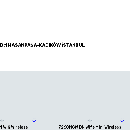
 D:1 HASANPAŞA-KADIKÖY/İSTANBUL
WİFİ
WİFİ
Wifi Wireless
7260NGW BN Wife Mini Wireless