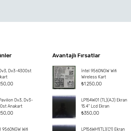
ünler
Avantajlı Fırsatlar
Dv3, Dv3-4300st
İntel 9560NGW Wifi
kart
Wireless Kart
250,00
₺
1.250,00
Pavilion Dv3, Dv3-
LP154W01 (TL)(AJ) Ekran
0st Anakart
15.4” Lcd Ekran
250,00
₺
350,00
el 9560NGW Wifi
LP156WH1(TL)(C1) Ekran