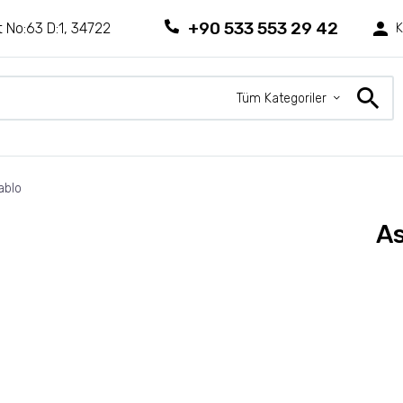
+90 533 553 29 42
 No:63 D:1, 34722
K
Tüm Kategoriler
ablo
As