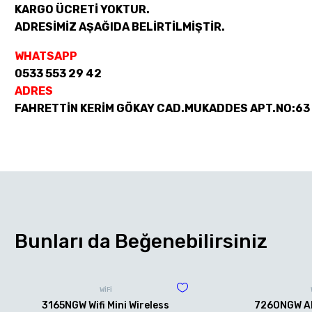
KARGO ÜCRETİ YOKTUR.
ADRESİMİZ AŞAĞIDA BELİRTİLMİŞTİR.
WHATSAPP
0533 553 29 42
ADRES
FAHRETTİN KERİM GÖKAY CAD.MUKADDES APT.NO:63
Bunları da Beğenebilirsiniz
WİFİ
3165NGW Wifi Mini Wireless
7260NGW AN 