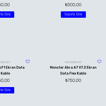
50,00
₺
500,00
te Ekle
Sepete Ekle
 KABLOSU
DATA KABLOSU
cf1 Ekran Data
Monster Abra A7 V7.3 Ekran
 Kablo
Data Flex Kablo
50,00
₺
750,00
te Ekle