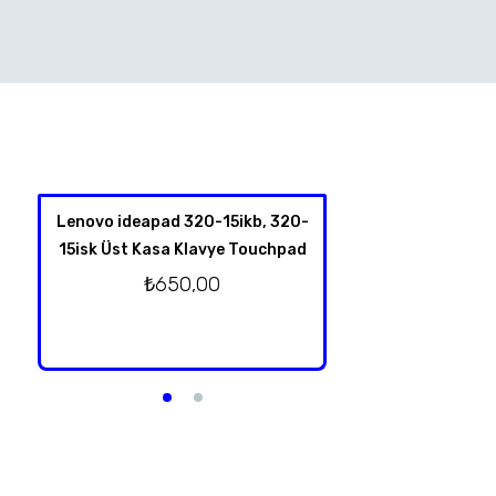
Lenovo ideapad 320-15ikb, 320-
HP Spectre X360 
15isk Üst Kasa Klavye Touchpad
4001NT 13-Y TPN-
Klavye Üst Kas
₺
650,00
Orjinal T
₺
2.750,