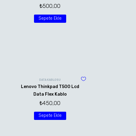
₺
500,00
Sepete Ekle
DATA KABLOSU
Lenovo Thinkpad T500 Lcd
Data Flex Kablo
₺
450,00
Sepete Ekle