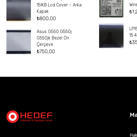
Wir
15IKB Lcd Cover – Arka
₺
1.
Kapak
₺
800,00
LP1
Asus G550 G550j
15.
G550jk Bezel Ön
₺
3
Çerçeve
₺
750,00
M
Hak