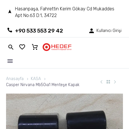
Hasanpaşa, Fahrettin Kerim Gökay Cd Mukaddes
Apt No:63 D:1, 34722
+90 533 553 29 42
Kullanıcı Girişi
Anasayfa
KASA
Casper Nirvana Mb50ıa1 Menteşe Kapak