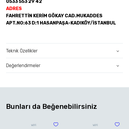
0533 553 29 42
ADRES
FAHRETTİN KERİM GÖKAY CAD.MUKADDES
APT.NO:63 D:1 HASANPAŞA-KADIKÖY/İSTANBUL
Teknik Özellikler
Değerlendirmeler
Bunları da Beğenebilirsiniz
WİFİ
WİFİ