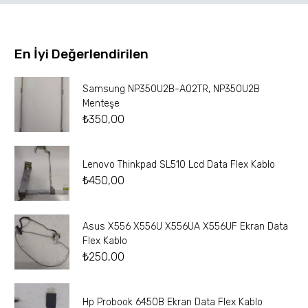
En İyi Değerlendirilen
Samsung NP350U2B-A02TR, NP350U2B
Menteşe
₺
350,00
Lenovo Thinkpad SL510 Lcd Data Flex Kablo
₺
450,00
Asus X556 X556U X556UA X556UF Ekran Data
Flex Kablo
₺
250,00
Hp Probook 6450B Ekran Data Flex Kablo