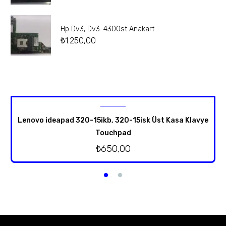
Hp Dv3, Dv3-4300st Anakart
₺
1.250,00
Lenovo ideapad 320-15ikb, 320-15isk Üst Kasa Klavye
Touchpad
₺
650,00