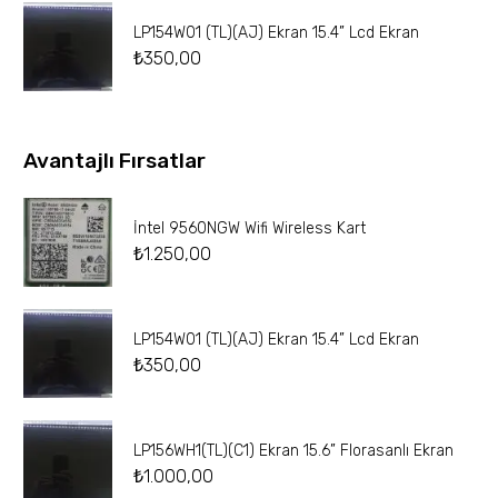
LP154W01 (TL)(AJ) Ekran 15.4” Lcd Ekran
₺
350,00
Avantajlı Fırsatlar
İntel 9560NGW Wifi Wireless Kart
₺
1.250,00
LP154W01 (TL)(AJ) Ekran 15.4” Lcd Ekran
₺
350,00
LP156WH1(TL)(C1) Ekran 15.6” Florasanlı Ekran
₺
1.000,00