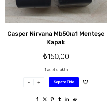
Casper Nirvana Mb50ıa1 Menteşe
Kapak
₺
150,00
1 adet stokta
-
+
Sepete Ekle