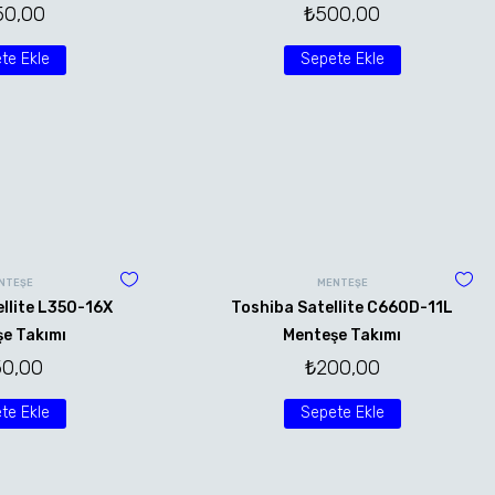
50,00
₺
500,00
te Ekle
Sepete Ekle
NTEŞE
MENTEŞE
llite L350-16X
Toshiba Satellite C660D-11L
e Takımı
Menteşe Takımı
50,00
₺
200,00
te Ekle
Sepete Ekle