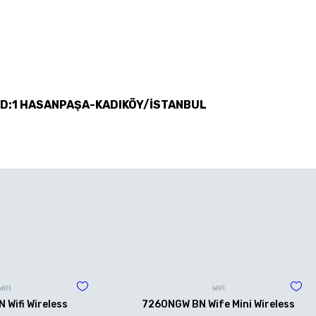
 D:1 HASANPAŞA-KADIKÖY/İSTANBUL
WİFİ
WİFİ
Wifi Wireless
7260NGW BN Wife Mini Wireless