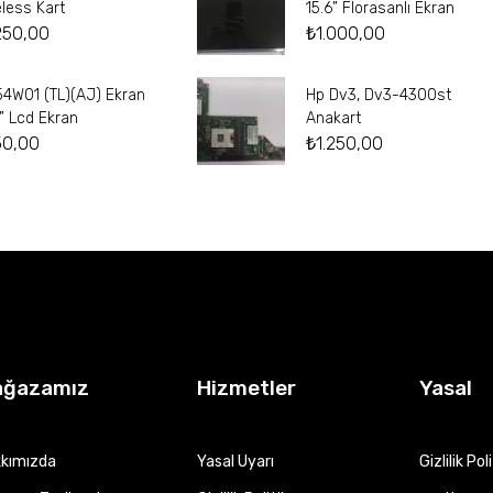
eless Kart
15.6” Florasanlı Ekran
250,00
₺
1.000,00
54W01 (TL)(AJ) Ekran
Hp Dv3, Dv3-4300st
4” Lcd Ekran
Anakart
50,00
₺
1.250,00
ağazamız
Hizmetler
Yasal
kımızda
Yasal Uyarı
Gizlilik Pol