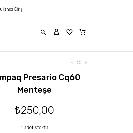
ullanıcı Girişi
mpaq Presario Cq60
Menteşe
₺
250,00
1 adet stokta