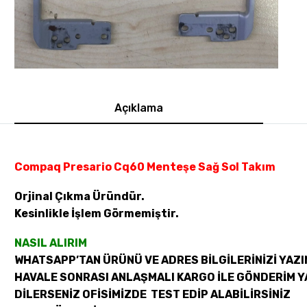
Açıklama
Compaq Presario Cq60 Menteşe Sağ Sol Takım
Orjinal Çıkma Üründür.
Kesinlikle İşlem Görmemiştir.
NASIL ALIRIM
WHATSAPP’TAN ÜRÜNÜ VE ADRES BİLGİLERİNİZİ YAZI
HAVALE SONRASI ANLAŞMALI KARGO İLE GÖNDERİM Y
DİLERSENİZ OFİSİMİZDE TEST EDİP ALABİLİRSİNİZ