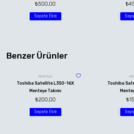
₺
500,00
₺
4
Sepete Ekle
Sepe
Benzer Ürünler
MENTEŞE
ME
Toshiba Satellite L350-16X
Toshiba Sate
Menteşe Takımı
Menteş
₺
200,00
₺
1
Sepete Ekle
Sepe