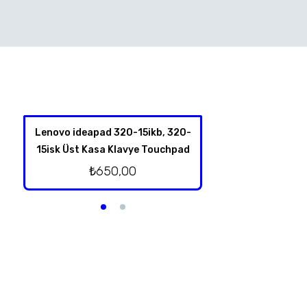
Lenovo ideapad 320-15ikb, 320-
Hp 350 G1 Harddis
15isk Üst Kasa Klavye Touchpad
₺
350,
₺
650,00