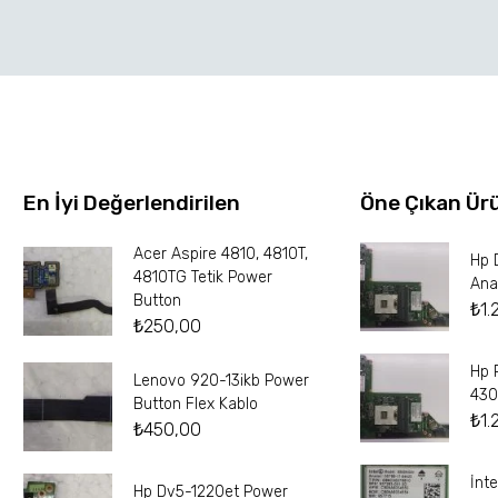
En İyi Değerlendirilen
Öne Çıkan Ür
Acer Aspire 4810, 4810T,
Hp 
4810TG Tetik Power
Ana
Button
₺
1.
₺
250,00
Hp 
Lenovo 920-13ikb Power
430
Button Flex Kablo
₺
1.
₺
450,00
İnt
Hp Dv5-1220et Power