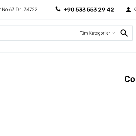
+90 533 553 29 42
 No:63 D:1, 34722
K
Tüm Kategoriler
Co