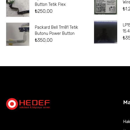
Wir
Button Tetik Flex
₺
1.
₺
250,00
LP1
Packard Bell Tm81 Tetik
15.
Butonu Power Button
₺
3
₺
350,00
M
Hak