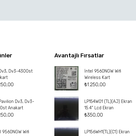
ünler
Avantajlı Fırsatlar
Dv3, Dv3-4300st
İntel 9560NGW Wifi
kart
Wireless Kart
250,00
₺
1.250,00
Pavilion Dv3, Dv3-
LP154W01 (TL)(AJ) Ekran
0st Anakart
15.4” Lcd Ekran
250,00
₺
350,00
el 9560NGW Wifi
LP156WH1(TL)(C1) Ekran