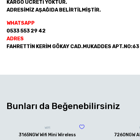
KARGO ÜCRETİ YOKTUR.
ADRESİMİZ AŞAĞIDA BELİRTİLMİŞTİR.
WHATSAPP
0533 553 29 42
ADRES
FAHRETTİN KERİM GÖKAY CAD.MUKADDES APT.NO:63
Bunları da Beğenebilirsiniz
WİFİ
3165NGW Wifi Mini Wireless
7260NGW AN 