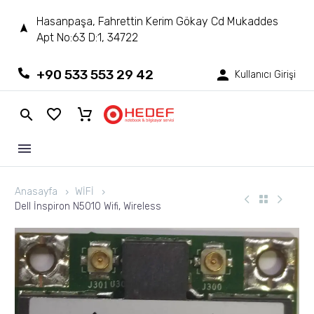
Hasanpaşa, Fahrettin Kerim Gökay Cd Mukaddes
Apt No:63 D:1, 34722
+90 533 553 29 42
Kullanıcı Girişi
Anasayfa
WİFİ
Dell İnspiron N5010 Wifi, Wireless