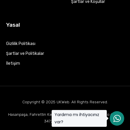
Şartlar ve Koşullar
Yasal
Gizlilik Politikası
Şartlar ve Politikalar
İletişim
Copyright © 2025
UKWeb
. All Rights Reserved.
Yardıma mı ihtiyacınız
Hasanpaşa, Fahrettin Kerim Gökay Cd Mukaddes Apt No:63 D:1,
34722 Kadıköy/İstanbul
var?