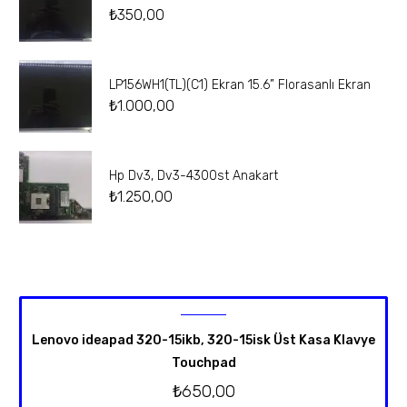
₺
350,00
LP156WH1(TL)(C1) Ekran 15.6” Florasanlı Ekran
₺
1.000,00
Hp Dv3, Dv3-4300st Anakart
₺
1.250,00
Lenovo ideapad 320-15ikb, 320-15isk Üst Kasa Klavye
Touchpad
₺
650,00