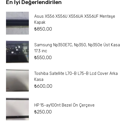
En İyi Değerlendirilen
Asus X556 X556U X556UA X556UF Menteşe
Kapak
₺
850,00
Samsung Np350E7C, Np350, Np350e Üst Kasa
17.3 inc
₺
550,00
Toshiba Satellite L70-B L75-B Lcd Cover Arka
Kasa
₺
600,00
HP 15-ay100nt Bezel Ön Çerçeve
₺
250,00