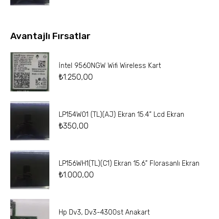
Avantajlı Fırsatlar
İntel 9560NGW Wifi Wireless Kart
₺
1.250,00
LP154W01 (TL)(AJ) Ekran 15.4” Lcd Ekran
₺
350,00
LP156WH1(TL)(C1) Ekran 15.6” Florasanlı Ekran
₺
1.000,00
Hp Dv3, Dv3-4300st Anakart