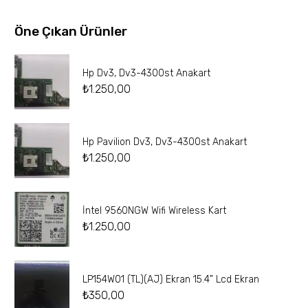
Öne Çıkan Ürünler
Hp Dv3, Dv3-4300st Anakart
₺
1.250,00
Hp Pavilion Dv3, Dv3-4300st Anakart
₺
1.250,00
İntel 9560NGW Wifi Wireless Kart
₺
1.250,00
LP154W01 (TL)(AJ) Ekran 15.4” Lcd Ekran
₺
350,00