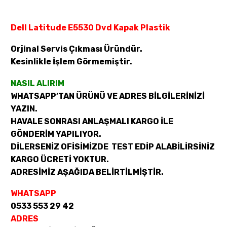
Dell Latitude E5530 Dvd Kapak Plastik
Orjinal Servis Çıkması Üründür.
Kesinlikle İşlem Görmemiştir.
NASIL ALIRIM
WHATSAPP’TAN ÜRÜNÜ VE ADRES BİLGİLERİNİZİ
YAZIN.
HAVALE SONRASI ANLAŞMALI KARGO İLE
GÖNDERİM YAPILIYOR.
DİLERSENİZ OFİSİMİZDE TEST EDİP ALABİLİRSİNİZ
KARGO ÜCRETİ YOKTUR.
ADRESİMİZ AŞAĞIDA BELİRTİLMİŞTİR.
WHATSAPP
0533 553 29 42
ADRES