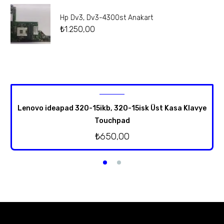
Hp Dv3, Dv3-4300st Anakart
₺
1.250,00
Lenovo ideapad 320-15ikb, 320-15isk Üst Kasa Klavye
Touchpad
₺
650,00