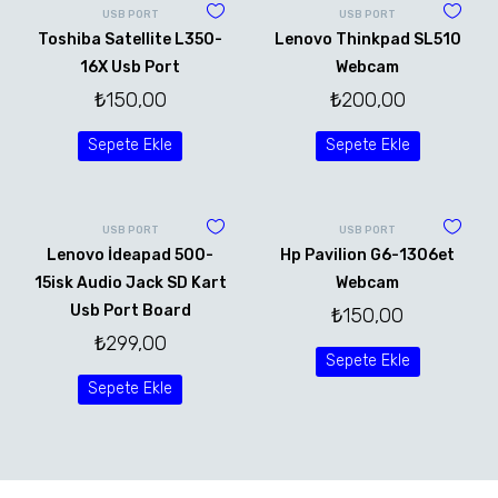
USB PORT
USB PORT
Toshiba Satellite L350-
Lenovo Thinkpad SL510
16X Usb Port
Webcam
₺
150,00
₺
200,00
Sepete Ekle
Sepete Ekle
USB PORT
USB PORT
Lenovo İdeapad 500-
Hp Pavilion G6-1306et
15isk Audio Jack SD Kart
Webcam
Usb Port Board
₺
150,00
₺
299,00
Sepete Ekle
Sepete Ekle