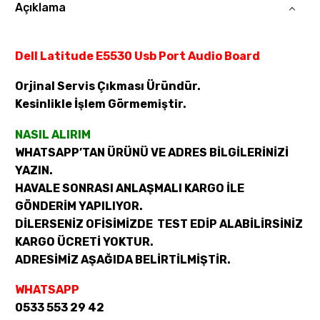
Açıklama
Dell Latitude E5530 Usb Port Audio Board
Orjinal Servis Çıkması Üründür.
Kesinlikle İşlem Görmemiştir.
NASIL ALIRIM
WHATSAPP’TAN ÜRÜNÜ VE ADRES BİLGİLERİNİZİ
YAZIN.
HAVALE SONRASI ANLAŞMALI KARGO İLE
GÖNDERİM YAPILIYOR.
DİLERSENİZ OFİSİMİZDE TEST EDİP ALABİLİRSİNİZ
KARGO ÜCRETİ YOKTUR.
ADRESİMİZ AŞAĞIDA BELİRTİLMİŞTİR.
WHATSAPP
0533 553 29 42