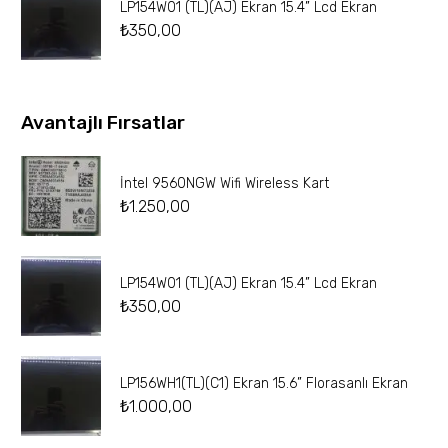
LP154W01 (TL)(AJ) Ekran 15.4” Lcd Ekran
₺
350,00
Avantajlı Fırsatlar
İntel 9560NGW Wifi Wireless Kart
₺
1.250,00
LP154W01 (TL)(AJ) Ekran 15.4” Lcd Ekran
₺
350,00
LP156WH1(TL)(C1) Ekran 15.6” Florasanlı Ekran
₺
1.000,00